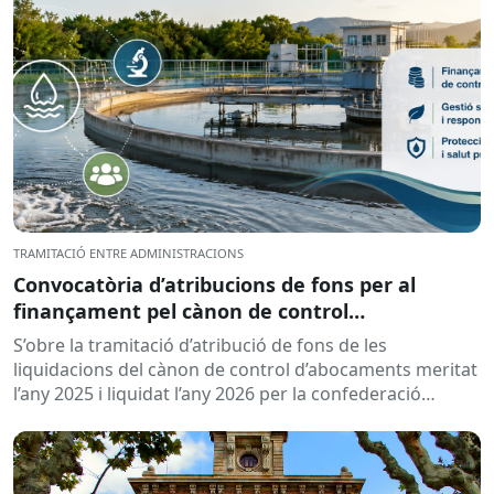
TRAMITACIÓ ENTRE ADMINISTRACIONS
Convocatòria d’atribucions de fons per al
finançament pel cànon de control
d’abocaments meritat l’any 2025 i liquidat l’any
S’obre la tramitació d’atribució de fons de les
2026
liquidacions del cànon de control d’abocaments meritat
l’any 2025 i liquidat l’any 2026 per la confederació
hidrogràfica corresponent,...