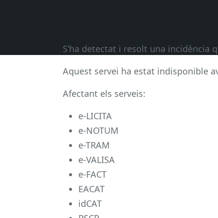
S’ha detectat i resolt una incidència 
Aquest servei ha estat indisponible a
Afectant els serveis:
e-LICITA
e-NOTUM
e-TRAM
e-VALISA
e-FACT
EACAT
idCAT