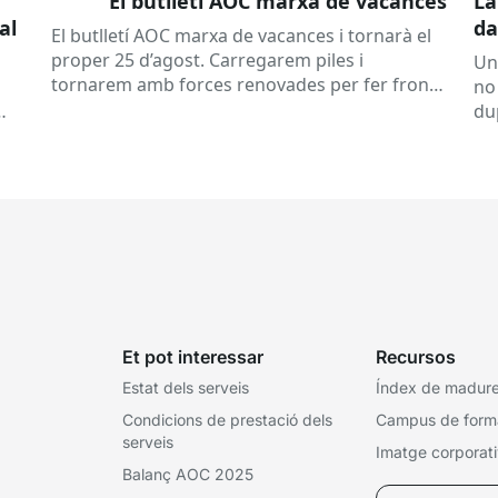
El butlletí AOC marxa de vacances
La
al
da
El butlletí AOC marxa de vacances i tornarà el
se
proper 25 d’agost. Carregarem piles i
Un
tornarem amb forces renovades per fer front
no
a una tardor ben...
du
ex
Et pot interessar
Recursos
Estat dels serveis
Índex de madures
Condicions de prestació dels
Campus de form
serveis
Imatge corporat
Balanç AOC 2025