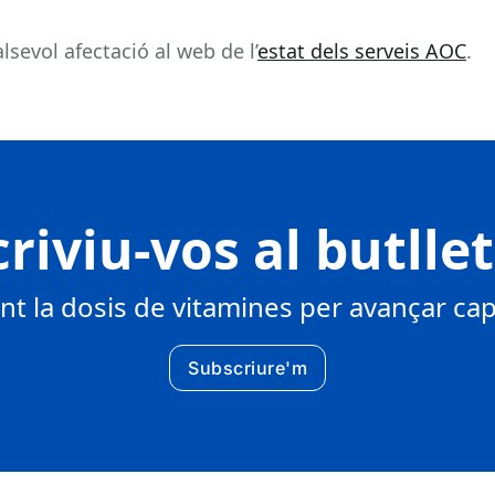
sevol afectació al web de l’
estat dels serveis AOC
.
riviu-vos al butlle
 la dosis de vitamines per avançar cap 
Subscriure'm