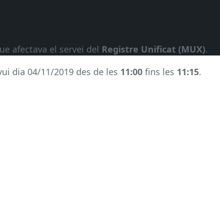
que afectava el servei del
Registre Unificat (MUX)
.
vui dia 04/11/2019 des de les
11:00
fins les
11:15
.