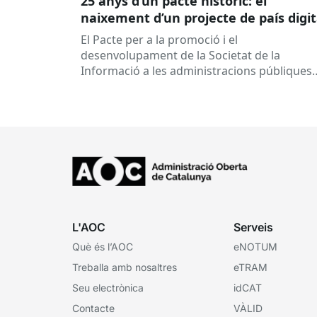
25 anys d’un pacte històric: el
naixement d’un projecte de país digit
El Pacte per a la promoció i el
desenvolupament de la Societat de la
Informació a les administracions públiques
catalanes ha fet 25 anys. Signat el...
L'AOC
Serveis
Què és l’AOC
eNOTUM
Treballa amb nosaltres
eTRAM
Seu electrònica
idCAT
Contacte
VÀLID