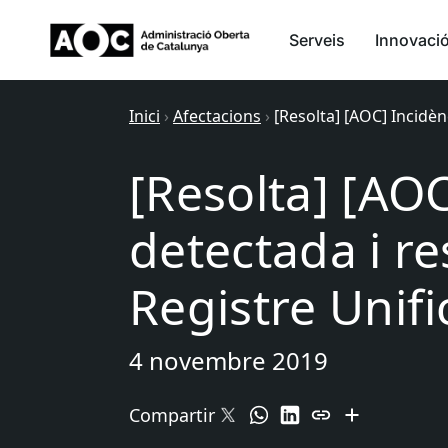
Serveis
Innovaci
Inici
›
Afectacions
›
[Resolta] [AOC] Incidèn
[Resolta] [AOC
detectada i re
Registre Unif
4 novembre 2019
Compartir