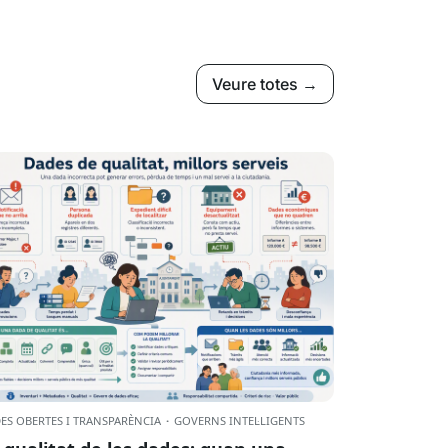
Veure totes →
ES OBERTES I TRANSPARÈNCIA
·
GOVERNS INTEL·LIGENTS