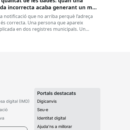
 qualitat de les dades: quan una
da incorrecta acaba generant un mal
rvei
a notificació que no arriba perquè l’adreça
 és correcta. Una persona que apareix
plicada en dos registres municipals. Un
pedient que costa de localitzar perquè...
Portals destacats
a digital (IMD)
Digicanvis
ació
Seu-e
iva
Identitat digital
Ajuda’ns a millorar