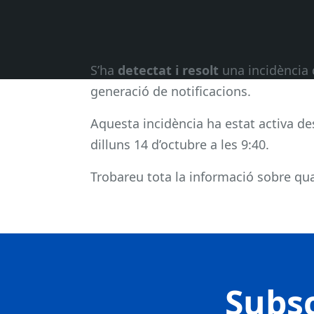
S’ha
detectat i resolt
una incidència 
generació de notificacions.
Aquesta incidència ha estat activa des
dilluns 14 d’octubre a les 9:40.
Trobareu tota la informació sobre qual
Subsc