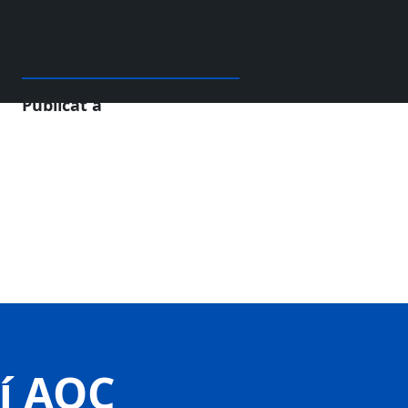
Publicat a
tí AOC