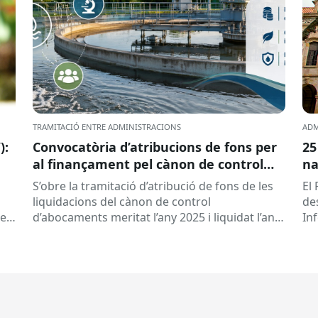
TRAMITACIÓ ENTRE ADMINISTRACIONS
ADM
):
Convocatòria d’atribucions de fons per
25
al finançament pel cànon de control
na
d’abocaments meritat l’any 2025 i
S’obre la tramitació d’atribució de fons de les
El 
liquidat l’any 2026
liquidacions del cànon de control
de
 es
d’abocaments meritat l’any 2025 i liquidat l’any
In
2026 per la confederació hidrogràfica
cat
corresponent,...