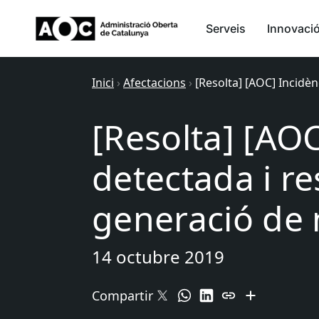
Serveis
Innovaci
Inici
›
Afectacions
›
[Resolta] [AOC] Incidèn
[Resolta] [AOC
detectada i re
generació de 
14 octubre 2019
Compartir