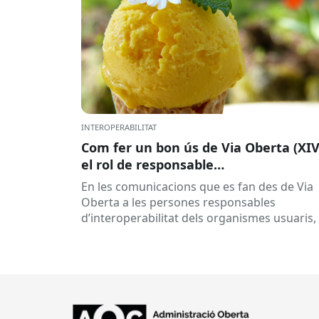
INTEROPERABILITAT
Com fer un bon ús de Via Oberta (XIV
el rol de responsable
d’interoperabilitat, al dia
En les comunicacions que es fan des de Via
Oberta a les persones responsables
d’interoperabilitat dels organismes usuaris,
reben múltiples respostes automàtiques
indicant que la...