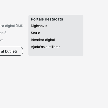
Portals destacats
a digital (IMD)
Digicanvis
ació
Seu-e
iva
Identitat digital
Ajuda’ns a millorar
al butlletí