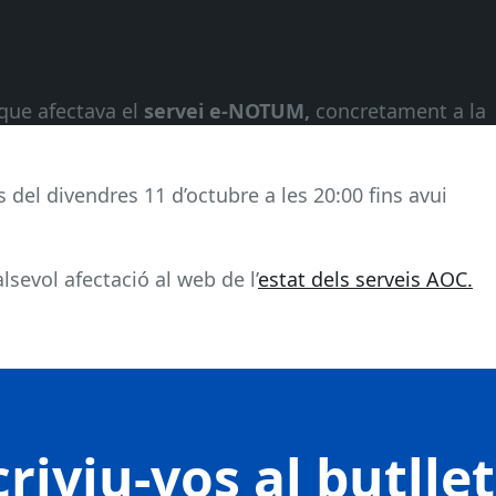
que afectava el
servei e-NOTUM,
concretament a la
 del divendres 11 d’octubre a les 20:00 fins avui
sevol afectació al web de l’
estat dels serveis AOC.
riviu-vos al butlle