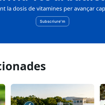
 la dosis de vitamines per avançar cap 
Subscriure'm
cionades