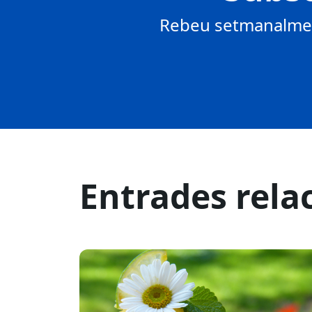
Rebeu setmanalment
Entrades rela