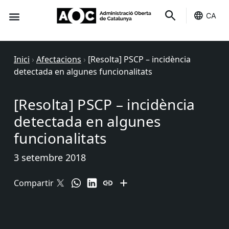
CA
Seu-e
Estat Serveis
Inici
›
Afectacions
›
[Resolta] PSCP – incidència
detectada en algunes funcionalitats
[Resolta] PSCP – incidència
detectada en algunes
funcionalitats
3 setembre 2018
Compartir