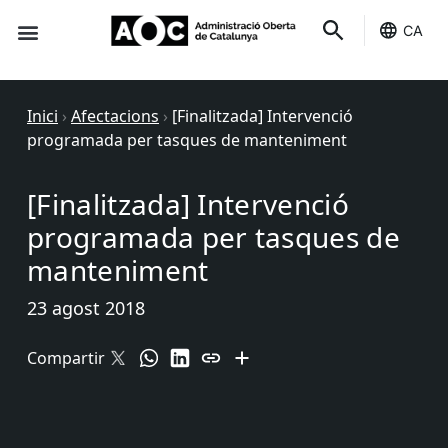
CA
Seu-e
Estat Serveis
Inici
›
Afectacions
›
[Finalitzada] Intervenció
programada per tasques de manteniment
[Finalitzada] Intervenció
programada per tasques de
manteniment
23 agost 2018
Compartir