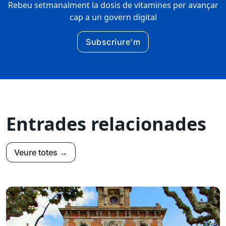
Rebeu setmanalment la dosis de vitamines per avançar
cap a un govern digital
Subscriure'm
Entrades relacionades
Veure totes →