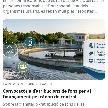
En les comunicacions que es fan des de Via Oberta a les
persones responsables d’interoperabilitat dels
organismes usuaris, es reben múltiples respostes
automàtiques indicant que la...
TRAMITACIÓ ENTRE ADMINISTRACIONS
Convocatòria d’atribucions de fons per al
finançament pel cànon de control
d’abocaments meritat l’any 2025 i liquidat l’any
S’obre la tramitació d’atribució de fons de les