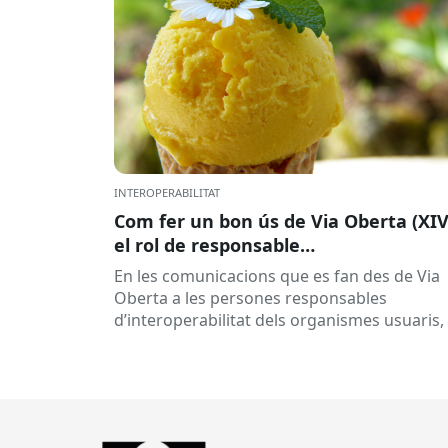
INTEROPERABILITAT
Com fer un bon ús de Via Oberta (XIV
el rol de responsable
d’interoperabilitat, al dia
En les comunicacions que es fan des de Via
Oberta a les persones responsables
d’interoperabilitat dels organismes usuaris,
reben múltiples respostes automàtiques
indicant que la...