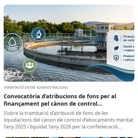
automàtiques indicant que la...
TRAMITACIÓ ENTRE ADMINISTRACIONS
Convocatòria d’atribucions de fons per al
finançament pel cànon de control
d’abocaments meritat l’any 2025 i liquidat l’any
S’obre la tramitació d’atribució de fons de les
2026
liquidacions del cànon de control d’abocaments meritat
l’any 2025 i liquidat l’any 2026 per la confederació
hidrogràfica corresponent,...