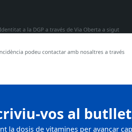
Identitat a la DGP a través de Via Oberta a sigut
ncidència podeu contactar amb nosaltres a través
riviu-vos al butlle
 la dosis de vitamines per avançar cap 