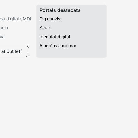
Portals destacats
a digital (IMD)
Digicanvis
ació
Seu-e
iva
Identitat digital
Ajuda’ns a millorar
al butlletí