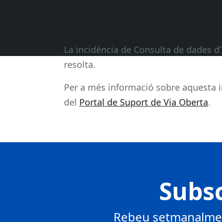
La incidència de Consulta de dades d’
resolta.
Per a més informació sobre aquesta i
del
Portal de Suport de Via Oberta
.
Subsc
Rebeu setmanalment