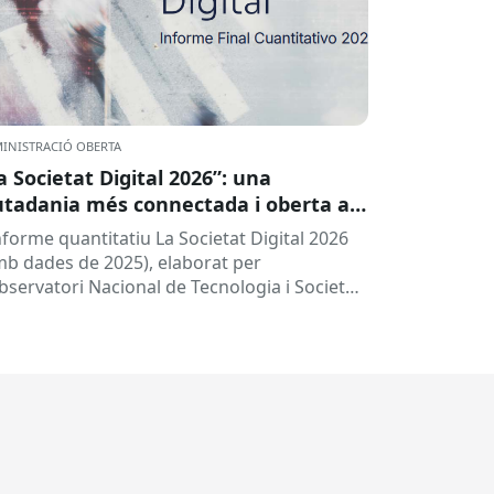
INISTRACIÓ OBERTA
a Societat Digital 2026”: una
utadania més connectada i oberta a
 intel·ligència artificial
informe quantitatiu La Societat Digital 2026
mb dades de 2025), elaborat per
Observatori Nacional de Tecnologia i Societat
TSI), ofereix una radiografia de l’estat de
.