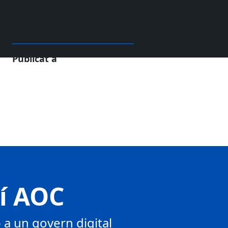
Publicat a
tí AOC
a un govern digital