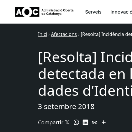
Serveis
Innovaci
Inici
›
Afectacions
›
[Resolta] Incidència de
[Resolta] Inci
detectada en 
dades d’Identi
3 setembre 2018
Compartir