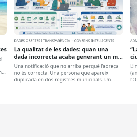
DADES OBERTES I TRANSPARÈNCIA
·
GOVERNS INTEL·LIGENTS
ADM
ces
La qualitat de les dades: quan una
“L
dada incorrecta acaba generant un mal
ci
el
servei
la
Una notificació que no arriba perquè l’adreça
L’
nt
no és correcta. Una persona que apareix
(a
duplicada en dos registres municipals. Un
l’
expedient que costa de localitzar perquè...
(ON
la..