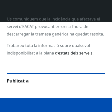
Us comuniquem que la incidència que afectava el
servei d’
EACAT
provocant errors a l’hora de
descarregar la tramesa genèrica ha quedat resolta.
Trobareu tota la informació sobre qualsevol
indisponibilitat a la plana
d’estats dels serveis.
Publicat a