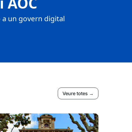
tí AOC
a un govern digital
Veure totes →