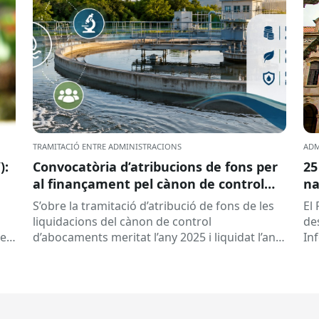
TRAMITACIÓ ENTRE ADMINISTRACIONS
ADM
):
Convocatòria d’atribucions de fons per
25
al finançament pel cànon de control
na
d’abocaments meritat l’any 2025 i
S’obre la tramitació d’atribució de fons de les
El 
liquidat l’any 2026
liquidacions del cànon de control
de
 es
d’abocaments meritat l’any 2025 i liquidat l’any
In
2026 per la confederació hidrogràfica
cat
corresponent,...