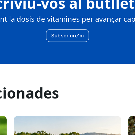
riviu-vos al butlle
 la dosis de vitamines per avançar cap 
Subscriure'm
cionades