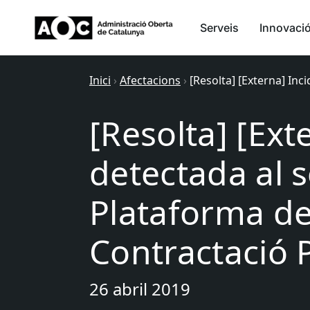
Serveis
Innovaci
Inici
›
Afectacions
›
[Resolta] [Externa] Inc
[Resolta] [Ext
detectada al s
Plataforma de
Contractació 
26 abril 2019