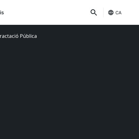
is
CA
ractació Pública