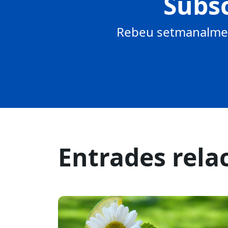
Subsc
Rebeu setmanalment
Entrades rela