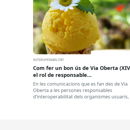
INTEROPERABILITAT
Com fer un bon ús de Via Oberta (XIV
el rol de responsable
d’interoperabilitat, al dia
En les comunicacions que es fan des de Via
Oberta a les persones responsables
d’interoperabilitat dels organismes usuaris,
reben múltiples respostes automàtiques
indicant que la...