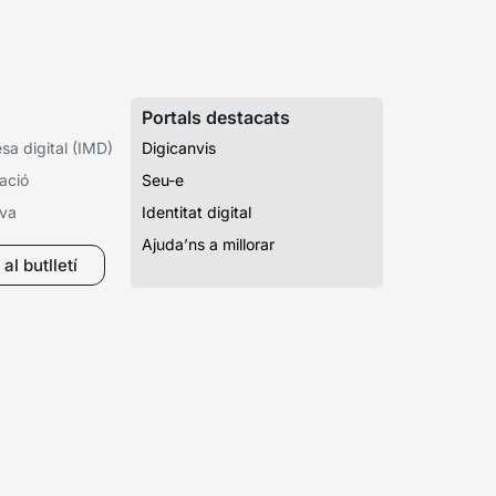
Portals destacats
a digital (IMD)
Digicanvis
ació
Seu-e
iva
Identitat digital
Ajuda’ns a millorar
al butlletí