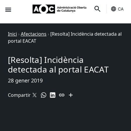
CA
Seu-e
Estat Serveis
Inici
›
Afectacions
›
[Resolta] Incidència detectada al
portal EACAT
[Resolta] Incidència
detectada al portal EACAT
28 gener 2019
Compartir