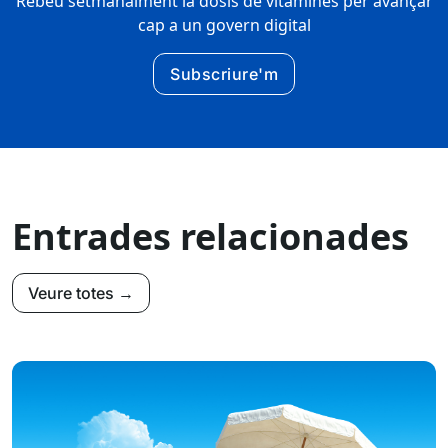
Rebeu setmanalment la dosis de vitamines per avançar
cap a un govern digital
Subscriure'm
Entrades relacionades
Veure totes →