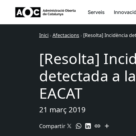
Serveis
Innovaci
Inici
›
Afectacions
›
[Resolta] Incidència d
[Resolta] Inci
detectada a l
EACAT
21 març 2019
Compartir