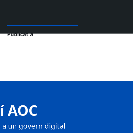
Publicat a
tí AOC
a un govern digital