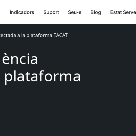
ó
Indicadors
Suport
Seu-e
Blog
Estat Serve
etectada a la plataforma EACAT
dència
a plataforma