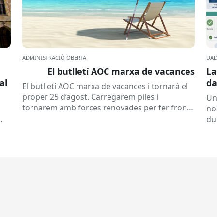
ADMINISTRACIÓ OBERTA
DAD
El butlletí AOC marxa de vacances
La
al
da
El butlletí AOC marxa de vacances i tornarà el
se
proper 25 d’agost. Carregarem piles i
Un
tornarem amb forces renovades per fer front
no
a una tardor ben...
du
ex