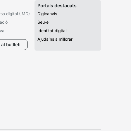
Portals destacats
a digital (IMD)
Digicanvis
ació
Seu-e
iva
Identitat digital
Ajuda’ns a millorar
al butlletí