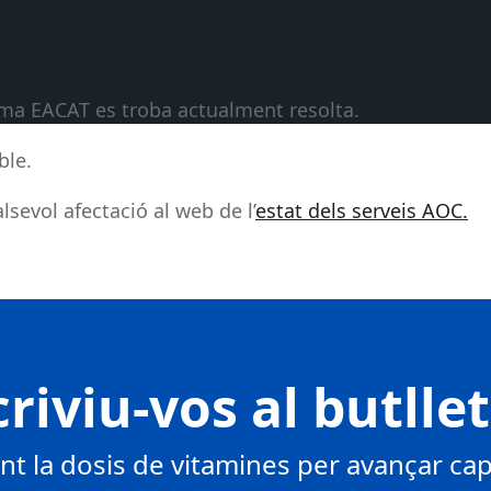
orma EACAT es troba actualment resolta.
ble.
sevol afectació al web de l’
estat dels serveis AOC.
riviu-vos al butlle
 la dosis de vitamines per avançar cap 