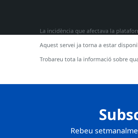
La incidència que afectava la plataf
Aquest servei ja torna a estar disponi
Trobareu tota la informació sobre qual
Subsc
Rebeu setmanalment