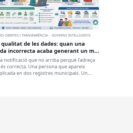
ES OBERTES I TRANSPARÈNCIA
·
GOVERNS INTEL·LIGENTS
 qualitat de les dades: quan una
da incorrecta acaba generant un mal
rvei
a notificació que no arriba perquè l’adreça
 és correcta. Una persona que apareix
plicada en dos registres municipals. Un
pedient que costa de localitzar perquè...