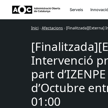
Serveis
Innovaci
Inici
›
Afectacions
›
[Finalitzada][Externa] 
[Finalitzada][
Intervenció 
part d’IZENPE 
d’Octubre entr
01:00