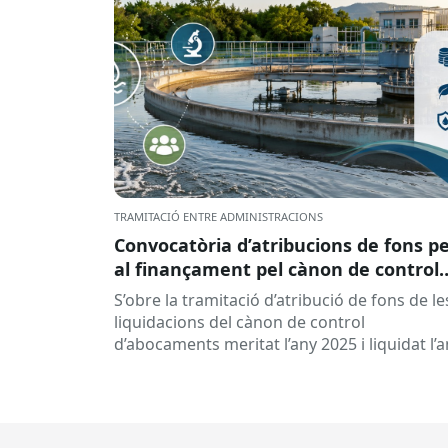
TRAMITACIÓ ENTRE ADMINISTRACIONS
Convocatòria d’atribucions de fons p
al finançament pel cànon de control
d’abocaments meritat l’any 2025 i
S’obre la tramitació d’atribució de fons de le
liquidat l’any 2026
liquidacions del cànon de control
d’abocaments meritat l’any 2025 i liquidat l’
2026 per la confederació hidrogràfica
corresponent,...