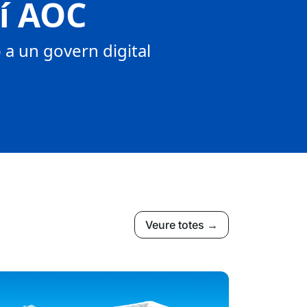
tí AOC
a un govern digital
Veure totes →