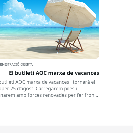
INISTRACIÓ OBERTA
El butlletí AOC marxa de vacances
 butlletí AOC marxa de vacances i tornarà el
oper 25 d’agost. Carregarem piles i
rnarem amb forces renovades per fer front
una tardor ben...