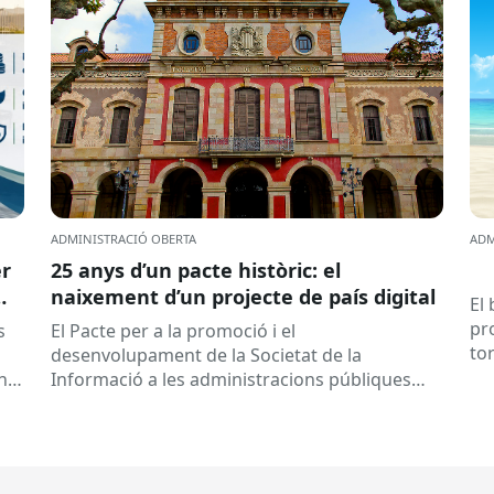
ADMINISTRACIÓ OBERTA
ADM
er
25 anys d’un pacte històric: el
naixement d’un projecte de país digital
El
pr
s
El Pacte per a la promoció i el
to
desenvolupament de la Societat de la
a 
any
Informació a les administracions públiques
catalanes ha fet 25 anys. Signat el...