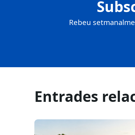
Subsc
Rebeu setmanalment
Entrades rela