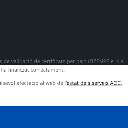
 de validació de certificats per part d’IZENPE el dia
 ha finalitzat correctament.
sevol afectació al web de l’
estat dels serveis AOC.