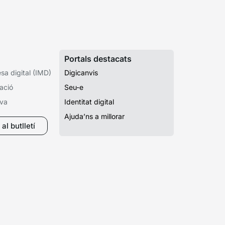
Portals destacats
a digital (IMD)
Digicanvis
ació
Seu-e
iva
Identitat digital
Ajuda’ns a millorar
al butlletí