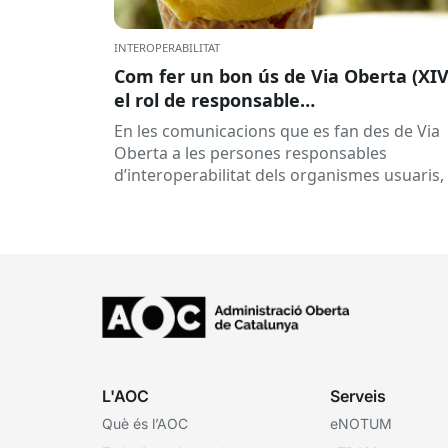
INTEROPERABILITAT
Com fer un bon ús de Via Oberta (XIV
el rol de responsable
d’interoperabilitat, al dia
En les comunicacions que es fan des de Via
Oberta a les persones responsables
d’interoperabilitat dels organismes usuaris,
reben múltiples respostes automàtiques
indicant que la...
L'AOC
Serveis
Què és l’AOC
eNOTUM