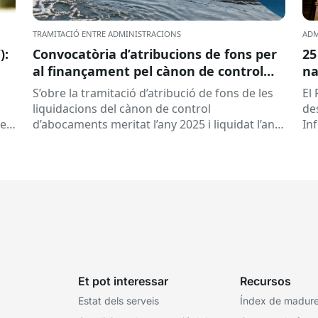
TRAMITACIÓ ENTRE ADMINISTRACIONS
ADM
):
Convocatòria d’atribucions de fons per
25
al finançament pel cànon de control
na
d’abocaments meritat l’any 2025 i
S’obre la tramitació d’atribució de fons de les
El 
liquidat l’any 2026
liquidacions del cànon de control
de
 es
d’abocaments meritat l’any 2025 i liquidat l’any
In
2026 per la confederació hidrogràfica
cat
corresponent,...
Et pot interessar
Recursos
Estat dels serveis
Índex de madures