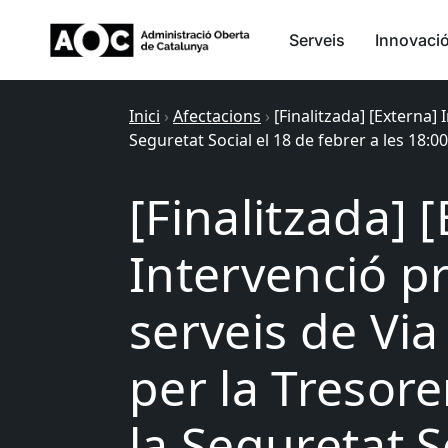
Serveis
Innovaci
Inici
›
Afectacions
›
[Finalitzada] [Externa]
Seguretat Social el 18 de febrer a les 18:0
[Finalitzada] 
Intervenció p
serveis de Via
per la Tresore
la Seguretat S