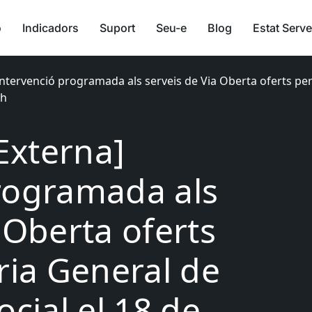
ó
Indicadors
Suport
Seu-e
Blog
Estat Serve
 Intervenció programada als serveis de Via Oberta oferts per
0h
[Externa]
rogramada als
 Oberta oferts
ria General de
ocial el 18 de