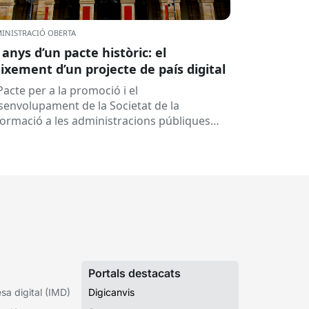
INISTRACIÓ OBERTA
 anys d’un pacte històric: el
ixement d’un projecte de país digital
Pacte per a la promoció i el
senvolupament de la Societat de la
formació a les administracions públiques
alanes ha fet 25 anys. Signat el...
Portals destacats
a digital (IMD)
Digicanvis