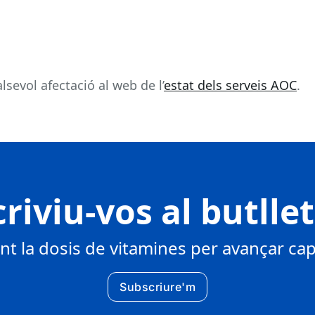
sevol afectació al web de l’
estat dels serveis AOC
.
riviu-vos al butlle
 la dosis de vitamines per avançar cap 
Subscriure'm