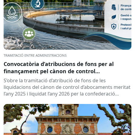
TRAMITACIÓ ENTRE ADMINISTRACIONS
Convocatòria d’atribucions de fons per al
finançament pel cànon de control
d’abocaments meritat l’any 2025 i liquidat l’any
S’obre la tramitació d’atribució de fons de les
2026
liquidacions del cànon de control d’abocaments meritat
l’any 2025 i liquidat l’any 2026 per la confederació
hidrogràfica corresponent,...