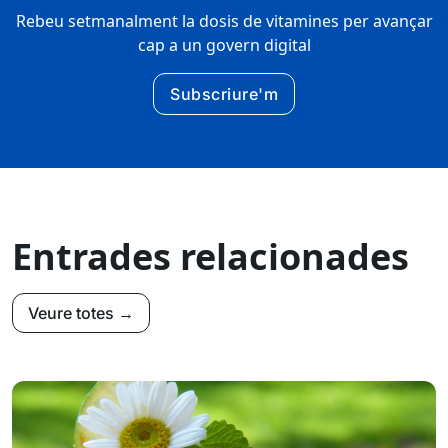
Rebeu setmanalment la dosis de vitamines per avançar
cap a un govern digital
Subscriure'm
Entrades relacionades
Veure totes →