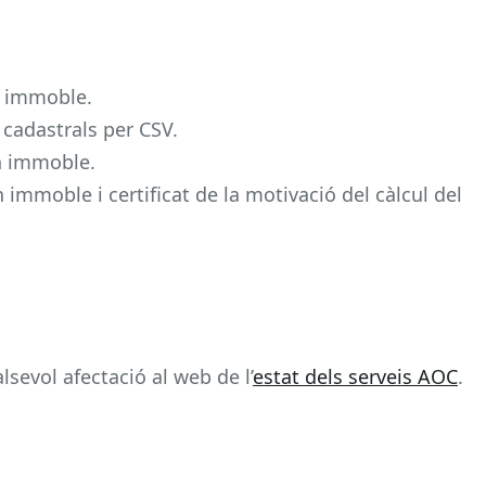
un immoble.
 cadastrals per CSV.
un immoble.
un immoble i certificat de la motivació del càlcul del
sevol afectació al web de l’
estat dels serveis AOC
.