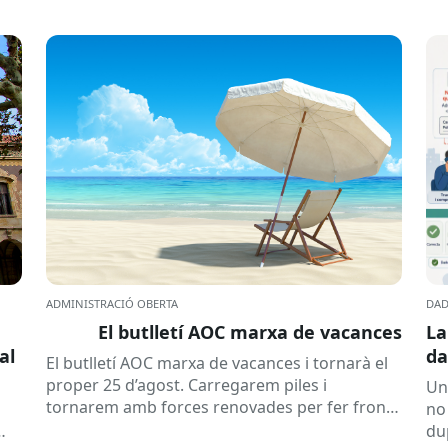
ADMINISTRACIÓ OBERTA
DAD
El butlletí AOC marxa de vacances
La
al
da
El butlletí AOC marxa de vacances i tornarà el
se
proper 25 d’agost. Carregarem piles i
Un
tornarem amb forces renovades per fer front
no
a una tardor ben...
du