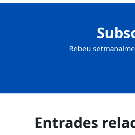
Subsc
Rebeu setmanalment
Entrades rela