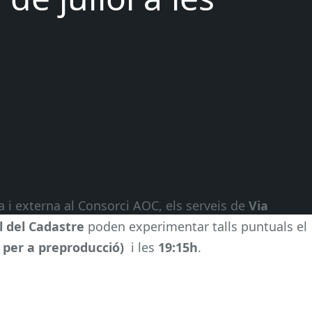
 i externa al Consorci AOC, els serveis de
Via
l del Cadastre
poden experimentar talls puntuals el
0 per a preproducció)
i les
19:15h
.