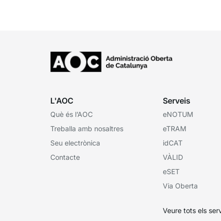
catalanes ha fet 25 anys. Signat el...
L'AOC
Serveis
Què és l’AOC
eNOTUM
Treballa amb nosaltres
eTRAM
Seu electrònica
idCAT
Contacte
VÀLID
eSET
Via Oberta
Veure tots els ser