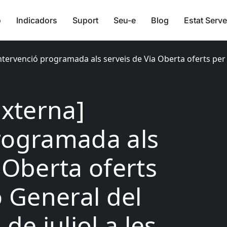
ó
Indicadors
Suport
Seu-e
Blog
Estat Serve
Intervenció programada als serveis de Via Oberta oferts per 
Externa]
rogramada als
 Oberta oferts
ó General del
de juliol a les