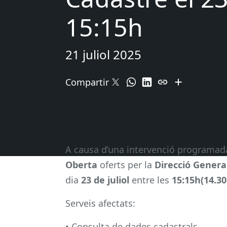
15:15h
21 juliol 2025
Compartir
A causa d’una intervenció programada
Oberta
oferts per la
Direcció Genera
dia
23 de juliol
entre les
15:15h(14.3
Serveis afectats:
• Consulta de dades cadastrals.