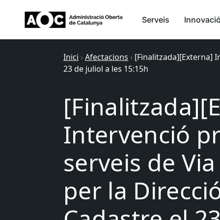
Serveis
Innovaci
Inici
›
Afectacions
›
[Finalitzada][Externa] 
23 de juliol a les 15:15h
[Finalitzada][
Intervenció p
serveis de Via
per la Direcci
Cadastre el 23 