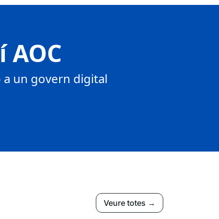
tí AOC
a un govern digital
Veure totes →