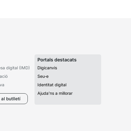
pedient que costa de localitzar perquè...
Portals destacats
a digital (IMD)
Digicanvis
ació
Seu-e
iva
Identitat digital
Ajuda’ns a millorar
al butlletí