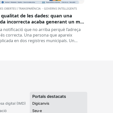
ES OBERTES I TRANSPARÈNCIA
·
GOVERNS INTEL·LIGENTS
 qualitat de les dades: quan una
da incorrecta acaba generant un mal
rvei
a notificació que no arriba perquè l’adreça
 és correcta. Una persona que apareix
plicada en dos registres municipals. Un
pedient que costa de localitzar perquè...
Portals destacats
a digital (IMD)
Digicanvis
ació
Seu-e