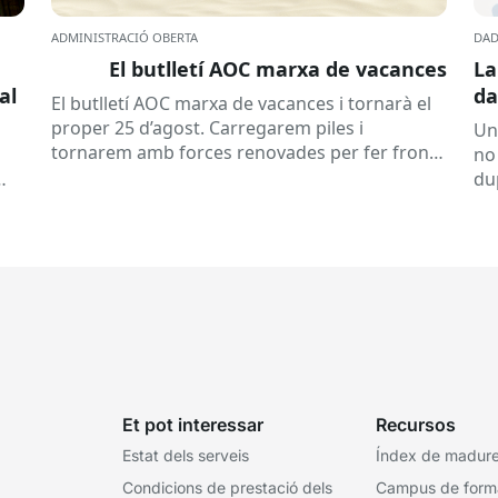
ADMINISTRACIÓ OBERTA
DAD
El butlletí AOC marxa de vacances
La
al
da
El butlletí AOC marxa de vacances i tornarà el
se
proper 25 d’agost. Carregarem piles i
Un
tornarem amb forces renovades per fer front
no
a una tardor ben...
du
ex
Et pot interessar
Recursos
Estat dels serveis
Índex de madures
Condicions de prestació dels
Campus de form