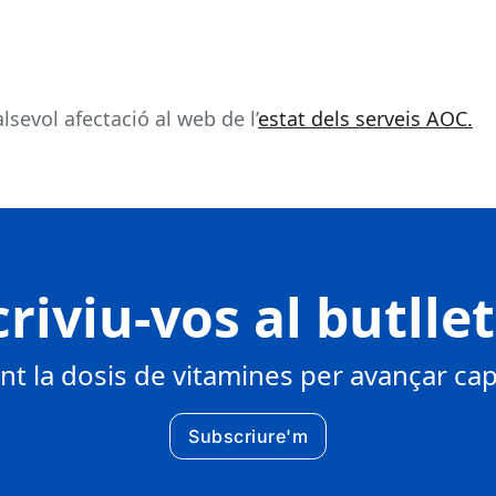
sevol afectació al web de l’
estat dels serveis AOC.
riviu-vos al butlle
 la dosis de vitamines per avançar cap 
Subscriure'm