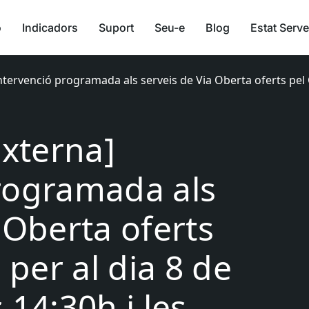
ó
Indicadors
Suport
Seu-e
Blog
Estat Serve
 Intervenció programada als serveis de Via Oberta oferts pe
Externa]
rogramada als
 Oberta oferts
per al dia 8 de
 14:30h i les