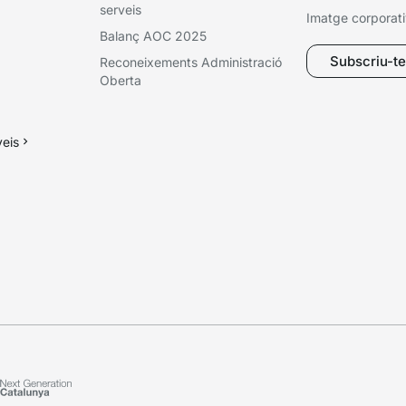
serveis
Imatge corporat
Balanç AOC 2025
Subscriu-te 
Reconeixements Administració
Oberta
veis