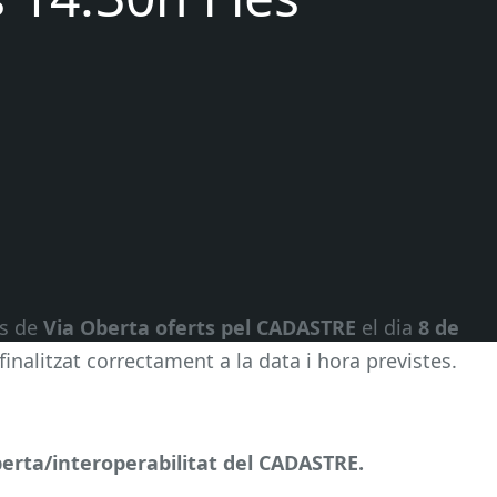
is de
Via Oberta oferts pel CADASTRE
el dia
8 de
finalitzat correctament a la data i hora previstes.
erta/interoperabilitat del CADASTRE.