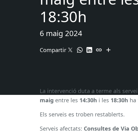
18:30h
6 maig 2024
Compartir
La intervenció duta a terme als serve
maig
entre les
14:30h
i les
18:30h
ha 
Els serveis es troben restablerts.
Serveis afectats:
Consultes de Via Ob