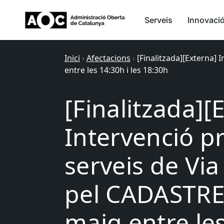
Serveis
Innovaci
Inici
›
Afectacions
›
[Finalitzada][Externa]
entre les 14:30h i les 18:30h
[Finalitzada][
Intervenció p
serveis de Via
pel CADASTRE 
maig entre les