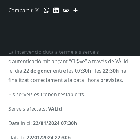
Compartir
La intervenció duta a terme als serveis
d’autenticació mitjançant “Cl@ve” a través de VÀLid
el dia
22 de gener
entre les
07:30h
i les
22:30h
ha
finalitzat correctament a la data i hora previstes.
Els serveis es troben restablerts.
Serveis afectats:
VALid
Data inici:
22/01/2024 07:30h
Data fi:
22/01/2024 22:30h