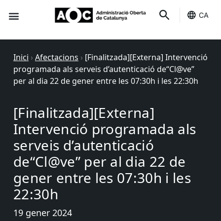
CA
Seu-e
Estat Serveis
Inici
›
Afectacions
›
[Finalitzada][Externa] Intervenció
programada als serveis d’autenticació de“Cl@ve”
per al dia 22 de gener entre les 07:30h i les 22:30h
[Finalitzada][Externa]
Intervenció programada als
serveis d’autenticació
de“Cl@ve” per al dia 22 de
gener entre les 07:30h i les
22:30h
19 gener 2024