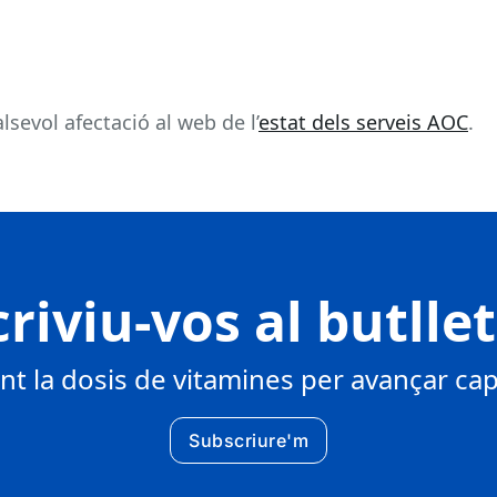
sevol afectació al web de l’
estat dels serveis AOC
.
riviu-vos al butlle
 la dosis de vitamines per avançar cap 
Subscriure'm