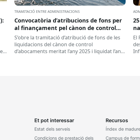
TRAMITACIÓ ENTRE ADMINISTRACIONS
ADM
):
Convocatòria d’atribucions de fons per
25
al finançament pel cànon de control
na
d’abocaments meritat l’any 2025 i
S’obre la tramitació d’atribució de fons de les
El 
liquidat l’any 2026
liquidacions del cànon de control
de
 es
d’abocaments meritat l’any 2025 i liquidat l’any
In
2026 per la confederació hidrogràfica
cat
corresponent,...
Et pot interessar
Recursos
Estat dels serveis
Índex de madures
Condicions de prestació dels
Campus de form