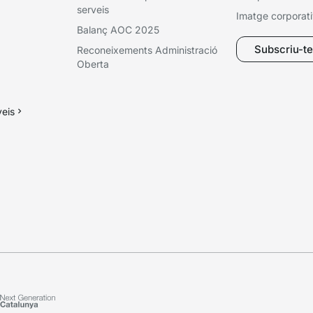
serveis
Imatge corporat
Balanç AOC 2025
Subscriu-te 
Reconeixements Administració
Oberta
veis