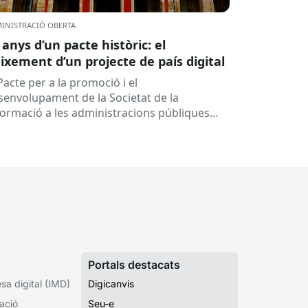
INISTRACIÓ OBERTA
 anys d’un pacte històric: el
ixement d’un projecte de país digital
Pacte per a la promoció i el
senvolupament de la Societat de la
formació a les administracions públiques
alanes ha fet 25 anys. Signat el...
Portals destacats
a digital (IMD)
Digicanvis
ació
Seu-e