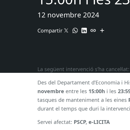
12 novembre 2024
Compartir
La següent intervenció s’ha cancel·lat:
Des del Departament d’Economia i Hi
novembre
entre les
15:00h
i les
23:5
tasques de manteniment a les eines
durant el temps que duri la intervenc
Servei afectat:
PSCP, e-LICITA