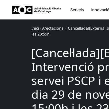
Serveis
Innovaci
Inici
›
Afectacions
›
[Cancel·lada][Externa] 
les 23:59h
[Cancel·lada][
Intervenció p
servei PSCP i 
dia 29 de nov
15:00h i les 2