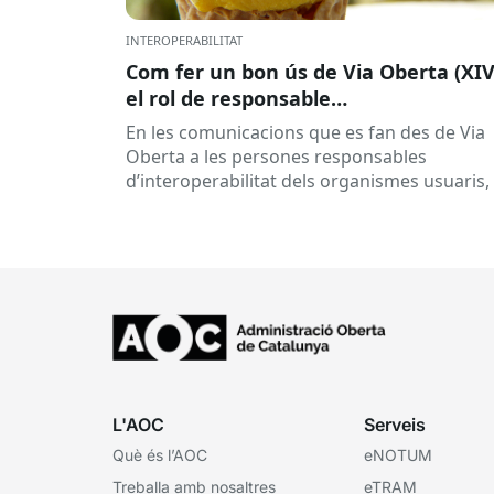
INTEROPERABILITAT
Com fer un bon ús de Via Oberta (XIV
el rol de responsable
d’interoperabilitat, al dia
En les comunicacions que es fan des de Via
Oberta a les persones responsables
d’interoperabilitat dels organismes usuaris,
reben múltiples respostes automàtiques
indicant que la...
L'AOC
Serveis
Què és l’AOC
eNOTUM
Treballa amb nosaltres
eTRAM