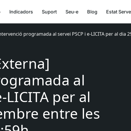
ó
Indicadors
Suport
Seu-e
Blog
Estat Serve
Intervenció programada al servei PSCP i e-LICITA per al dia 
Externa]
rogramada al
e-LICITA per al
embre entre les
3:59h