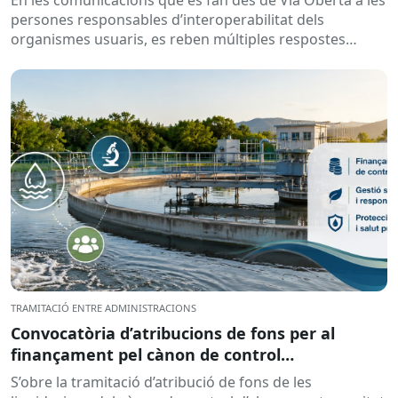
persones responsables d’interoperabilitat dels
organismes usuaris, es reben múltiples respostes
automàtiques indicant que la...
TRAMITACIÓ ENTRE ADMINISTRACIONS
Convocatòria d’atribucions de fons per al
finançament pel cànon de control
d’abocaments meritat l’any 2025 i liquidat l’any
S’obre la tramitació d’atribució de fons de les
2026