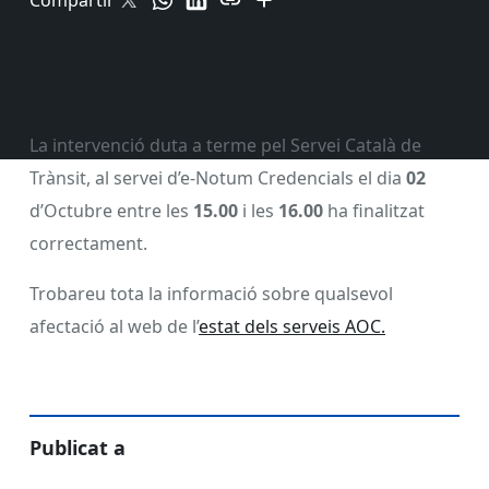
Compartir
La intervenció duta a terme pel Servei Català de
Trànsit, al servei d’e-Notum Credencials el dia
02
d’Octubre entre les
15.00
i les
16.00
ha finalitzat
correctament.
Trobareu tota la informació sobre qualsevol
afectació al web de l’
estat dels serveis AOC.
Publicat a