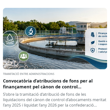
TRAMITACIÓ ENTRE ADMINISTRACIONS
Convocatòria d’atribucions de fons per al
finançament pel cànon de control
d’abocaments meritat l’any 2025 i liquidat l’any
S’obre la tramitació d’atribució de fons de les
2026
liquidacions del cànon de control d’abocaments meritat
l’any 2025 i liquidat l’any 2026 per la confederació