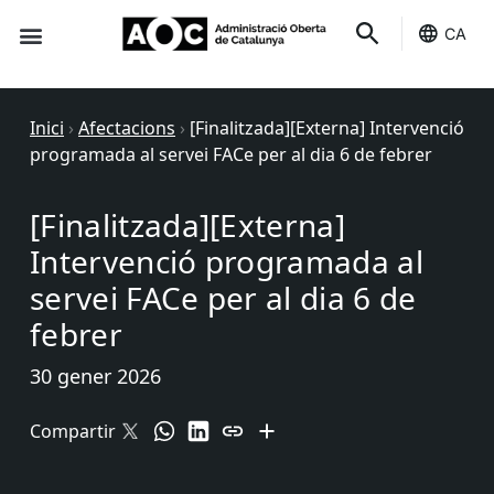
CA
Seu-e
Estat Serveis
Inici
›
Afectacions
›
[Finalitzada][Externa] Intervenció
programada al servei FACe per al dia 6 de febrer
[Finalitzada][Externa]
Intervenció programada al
servei FACe per al dia 6 de
febrer
30 gener 2026
Compartir