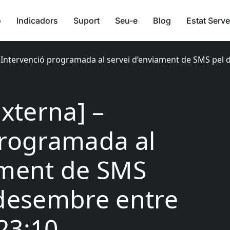
ó
Indicadors
Suport
Seu-e
Blog
Estat Serve
– Intervenció programada al servei d’enviament de SMS pel d
Externa] –
programada al
ament de SMS
 desembre entre
 23:10