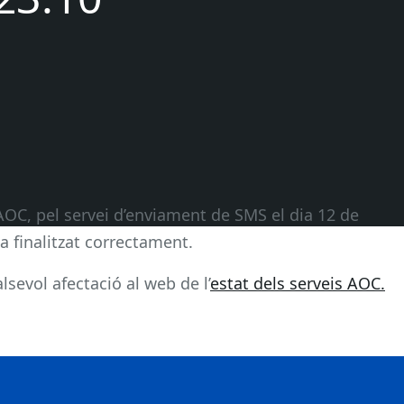
AOC, pel servei d’enviament de SMS el dia 12 de
a finalitzat correctament.
sevol afectació al web de l’
estat dels serveis AOC.