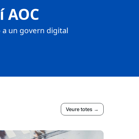
tí AOC
a un govern digital
Veure totes →