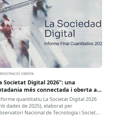
INISTRACIÓ OBERTA
a Societat Digital 2026”: una
utadania més connectada i oberta a
 intel·ligència artificial
informe quantitatiu La Societat Digital 2026
mb dades de 2025), elaborat per
Observatori Nacional de Tecnologia i Societat
TSI), ofereix una radiografia de l’estat de
.