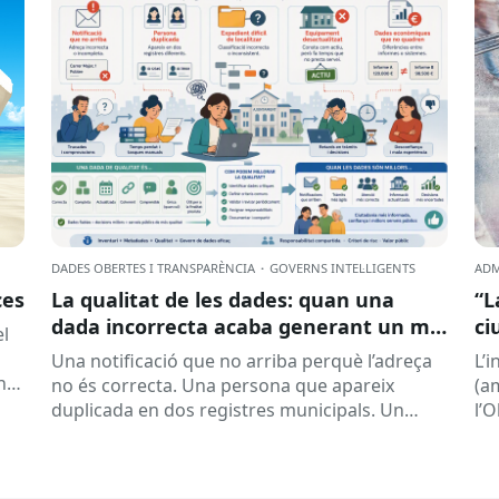
DADES OBERTES I TRANSPARÈNCIA
·
GOVERNS INTEL·LIGENTS
ADM
ces
La qualitat de les dades: quan una
“L
dada incorrecta acaba generant un mal
ci
el
servei
la
Una notificació que no arriba perquè l’adreça
L’
nt
no és correcta. Una persona que apareix
(a
duplicada en dos registres municipals. Un
l’
expedient que costa de localitzar perquè...
(ON
la..