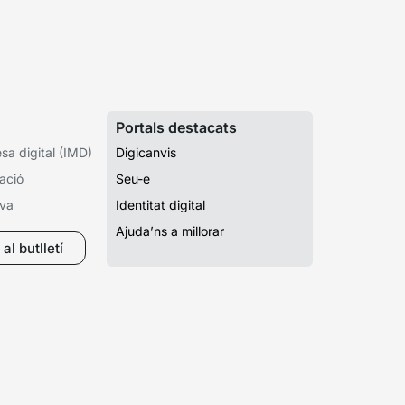
Portals destacats
a digital (IMD)
Digicanvis
ació
Seu-e
iva
Identitat digital
Ajuda’ns a millorar
al butlletí