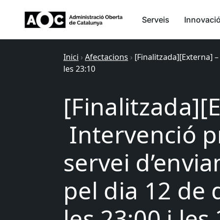
Serveis
Innovaci
Inici
›
Afectacions
›
[Finalitzada][Externa] 
les 23:10
[Finalitzada][
Intervenció 
servei d’envi
pel dia 12 de
les 23:00 i les