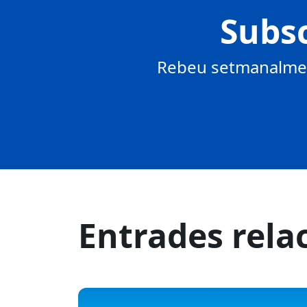
Subsc
Rebeu setmanalment
Entrades rela