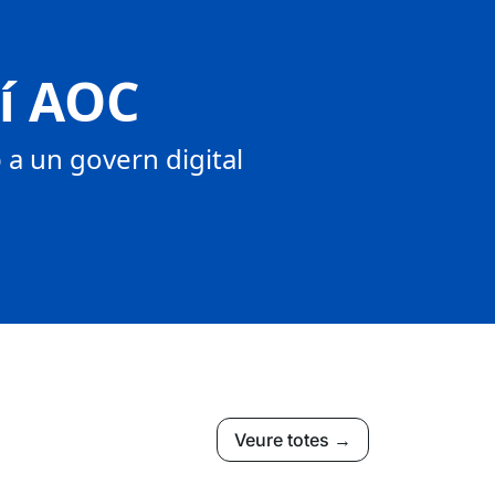
tí AOC
a un govern digital
Veure totes →