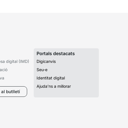
Portals destacats
a digital (IMD)
Digicanvis
ació
Seu-e
iva
Identitat digital
Ajuda’ns a millorar
al butlletí