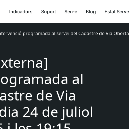
ó
Indicadors
Suport
Seu-e
Blog
Estat Serve
Intervenció programada al servei del Cadastre de Via Oberta p
Externa]
rogramada al
astre de Via
dia 24 de juliol
 i les 19:15