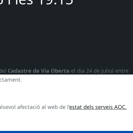
 del
Cadastre de Via Oberta
el dia 24 de juliol entre
rectament.
sevol afectació al web de l’
estat dels serveis AOC.