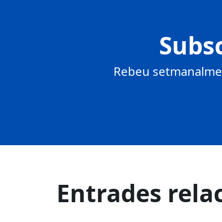
Subsc
Rebeu setmanalment
Entrades rela