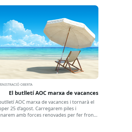
INISTRACIÓ OBERTA
El butlletí AOC marxa de vacances
 butlletí AOC marxa de vacances i tornarà el
oper 25 d’agost. Carregarem piles i
rnarem amb forces renovades per fer front
una tardor ben...