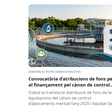
TRAMITACIÓ ENTRE ADMINISTRACIONS
Convocatòria d’atribucions de fons p
al finançament pel cànon de control
d’abocaments meritat l’any 2025 i
S’obre la tramitació d’atribució de fons de le
liquidat l’any 2026
liquidacions del cànon de control
d’abocaments meritat l’any 2025 i liquidat l’
2026 per la confederació hidrogràfica