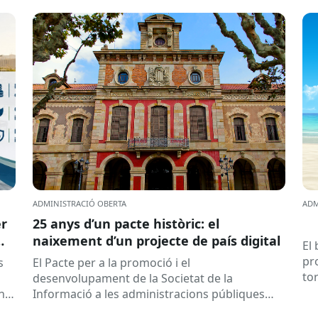
ADMINISTRACIÓ OBERTA
ADM
er
25 anys d’un pacte històric: el
naixement d’un projecte de país digital
El
pr
s
El Pacte per a la promoció i el
to
desenvolupament de la Societat de la
a 
any
Informació a les administracions públiques
catalanes ha fet 25 anys. Signat el...