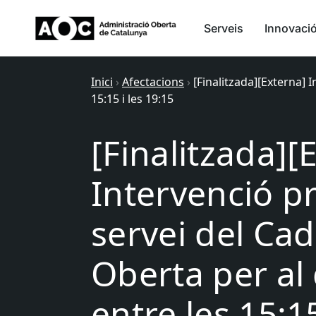
Serveis
Innovaci
Inici
›
Afectacions
›
[Finalitzada][Externa] 
15:15 i les 19:15
[Finalitzada][
Intervenció p
servei del Cad
Oberta per al 
entre les 15:15