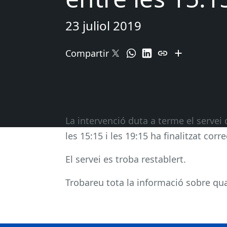
23 juliol 2019
Compartir
La intervenció duta a terme el servei
les 15:15 i les 19:15 ha finalitzat cor
El servei es troba restablert.
Trobareu tota la informació sobre qual