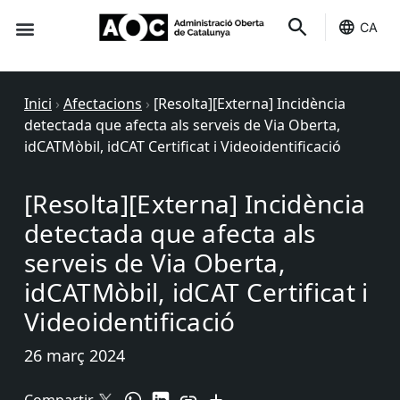
CA
Seu-e
Estat Serveis
Inici
›
Afectacions
›
[Resolta][Externa] Incidència
detectada que afecta als serveis de Via Oberta,
idCATMòbil, idCAT Certificat i Videoidentificació
[Resolta][Externa] Incidència
detectada que afecta als
serveis de Via Oberta,
idCATMòbil, idCAT Certificat i
Videoidentificació
26 març 2024