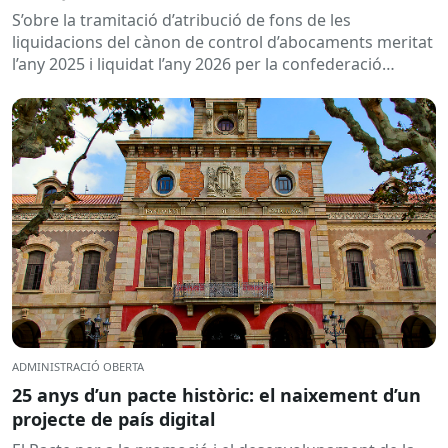
d’abocaments meritat l’any 2025 i liquidat l’any
S’obre la tramitació d’atribució de fons de les
2026
liquidacions del cànon de control d’abocaments meritat
l’any 2025 i liquidat l’any 2026 per la confederació
hidrogràfica corresponent,...
ADMINISTRACIÓ OBERTA
25 anys d’un pacte històric: el naixement d’un
projecte de país digital