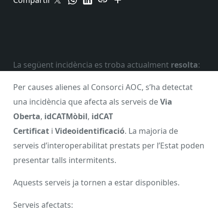
Compartir
La següent incidència es troba actualment
resolta
:
Per causes alienes al Consorci AOC, s’ha detectat
una incidència que afecta als serveis de
Via
Oberta
,
idCATMòbil
,
idCAT
Certificat
i
Videoidentificació
. La majoria de
serveis d’interoperabilitat prestats per l’Estat poden
presentar talls intermitents.
Aquests serveis ja tornen a estar disponibles.
Serveis afectats: