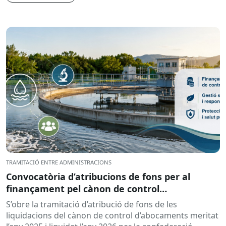
TRAMITACIÓ ENTRE ADMINISTRACIONS
Convocatòria d’atribucions de fons per al
finançament pel cànon de control
d’abocaments meritat l’any 2025 i liquidat l’any
S’obre la tramitació d’atribució de fons de les
2026
liquidacions del cànon de control d’abocaments meritat