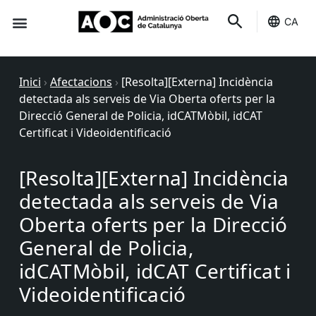
CA
Seu-e
Estat Serveis
Inici
›
Afectacions
›
[Resolta][Externa] Incidència
detectada als serveis de Via Oberta oferts per la
Direcció General de Policia, idCATMòbil, idCAT
Certificat i Videoidentificació
[Resolta][Externa] Incidència
detectada als serveis de Via
Oberta oferts per la Direcció
General de Policia,
idCATMòbil, idCAT Certificat i
Videoidentificació