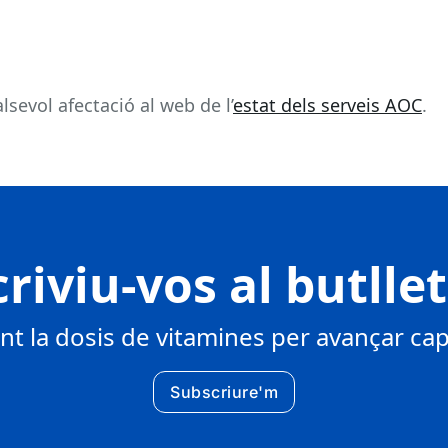
sevol afectació al web de l’
estat dels serveis AOC
.
riviu-vos al butlle
 la dosis de vitamines per avançar cap 
Subscriure'm