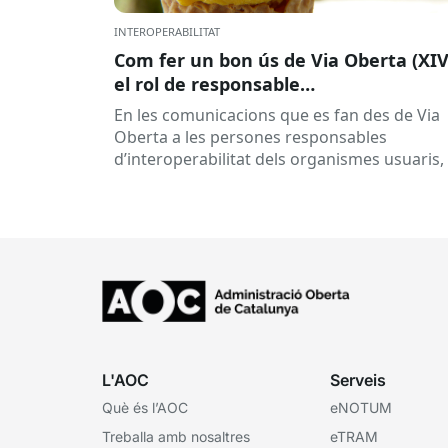
INTEROPERABILITAT
Com fer un bon ús de Via Oberta (XIV
el rol de responsable
d’interoperabilitat, al dia
En les comunicacions que es fan des de Via
Oberta a les persones responsables
d’interoperabilitat dels organismes usuaris,
reben múltiples respostes automàtiques
indicant que la...
L'AOC
Serveis
Què és l’AOC
eNOTUM
Treballa amb nosaltres
eTRAM