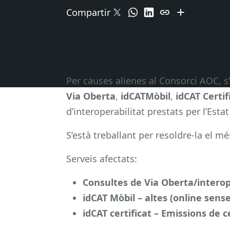
Compartir
Per causes alienes al Consorci AOC, s
Via Oberta
,
idCATMòbil
,
idCAT Certif
d’interoperabilitat prestats per l’Esta
S’està treballant per resoldre-la el mé
Serveis afectats:
Consultes de Via Oberta/interope
idCAT Mòbil – altes (online sense 
idCAT certificat – Emissions de c