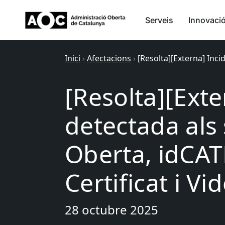
Serveis
Innovaci
Inici
›
Afectacions
›
[Resolta][Externa] Inci
[Resolta][Exte
detectada als 
Oberta, idCAT
Certificat i Vi
28 octubre 2025