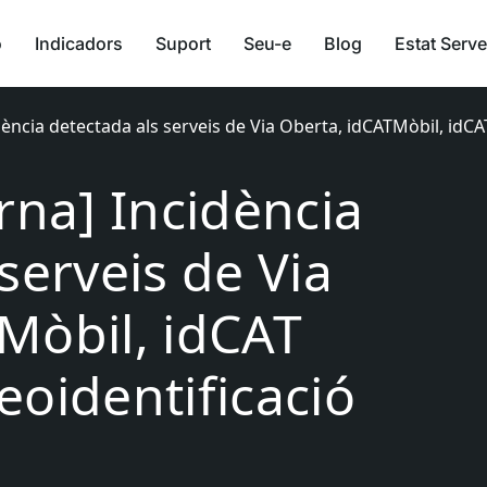
ó
Indicadors
Suport
Seu-e
Blog
Estat Serve
dència detectada als serveis de Via Oberta, idCATMòbil, idCAT 
rna] Incidència
serveis de Via
Mòbil, idCAT
deoidentificació