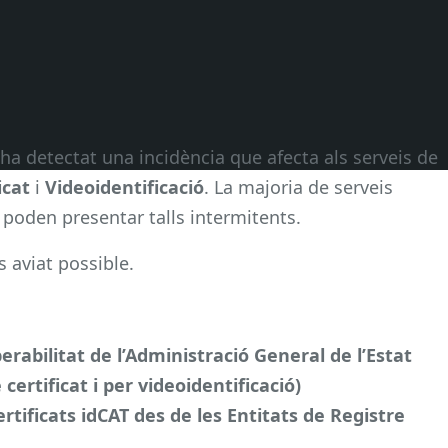
’ha detectat una incidència que afecta als serveis de
icat
i
Videoidentificació
. La majoria de serveis
t poden presentar talls intermitents.
s aviat possible.
rabilitat de l’Administració General de l’Estat
certificat i per videoidentificació)
ertificats idCAT des de les Entitats de Registre