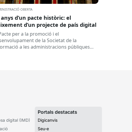
INISTRACIÓ OBERTA
 anys d’un pacte històric: el
ixement d’un projecte de país digital
Pacte per a la promoció i el
senvolupament de la Societat de la
formació a les administracions públiques
alanes ha fet 25 anys. Signat el...
Portals destacats
a digital (IMD)
Digicanvis
ació
Seu-e