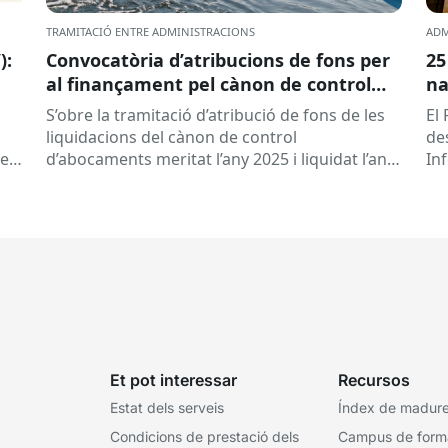
TRAMITACIÓ ENTRE ADMINISTRACIONS
ADM
):
Convocatòria d’atribucions de fons per
25
al finançament pel cànon de control
na
d’abocaments meritat l’any 2025 i
S’obre la tramitació d’atribució de fons de les
El 
liquidat l’any 2026
liquidacions del cànon de control
de
 es
d’abocaments meritat l’any 2025 i liquidat l’any
In
2026 per la confederació hidrogràfica
cat
corresponent,...
Et pot interessar
Recursos
Estat dels serveis
Índex de madures
Condicions de prestació dels
Campus de form