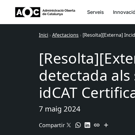
Serveis
Innovaci
Inici
›
Afectacions
›
[Resolta][Externa] Incid
[Resolta][Exte
detectada als 
idCAT Certifica
7 maig 2024
Compartir