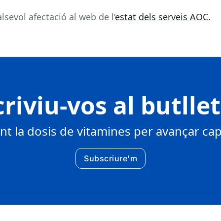
sevol afectació al web de l’
estat dels serveis AOC.
riviu-vos al butlle
 la dosis de vitamines per avançar cap 
Subscriure'm