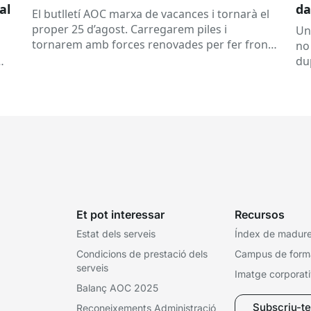
al
da
El butlletí AOC marxa de vacances i tornarà el
se
proper 25 d’agost. Carregarem piles i
Un
tornarem amb forces renovades per fer front
no
a una tardor ben...
du
ex
Et pot interessar
Recursos
Estat dels serveis
Índex de madures
Condicions de prestació dels
Campus de form
serveis
Imatge corporat
Balanç AOC 2025
Subscriu-te 
Reconeixements Administració