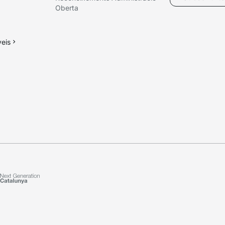
Oberta
veis