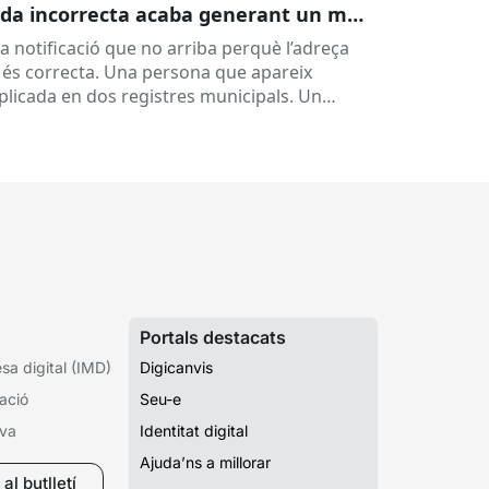
da incorrecta acaba generant un mal
rvei
a notificació que no arriba perquè l’adreça
 és correcta. Una persona que apareix
plicada en dos registres municipals. Un
pedient que costa de localitzar perquè...
Portals destacats
a digital (IMD)
Digicanvis
ació
Seu-e
iva
Identitat digital
Ajuda’ns a millorar
al butlletí