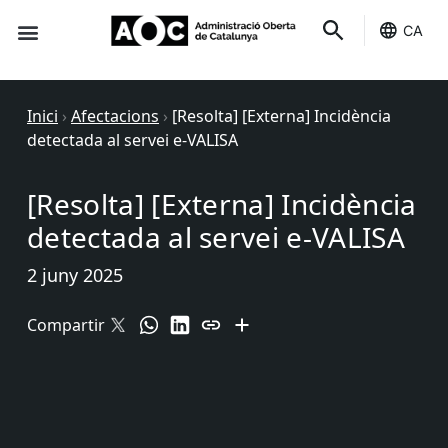
CA
Seu-e
Estat Serveis
Inici
›
Afectacions
›
[Resolta] [Externa] Incidència
detectada al servei e-VALISA
[Resolta] [Externa] Incidència
detectada al servei e-VALISA
2 juny 2025
Compartir