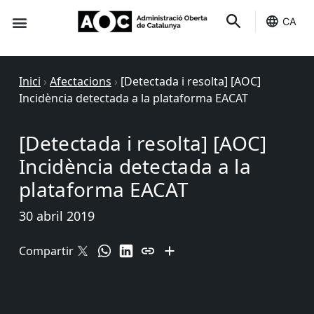
CA
Seu-e
Estat Serveis
Inici
›
Afectacions
›
[Detectada i resolta] [AOC]
Incidència detectada a la plataforma EACAT
[Detectada i resolta] [AOC]
Incidència detectada a la
plataforma EACAT
30 abril 2019
Compartir