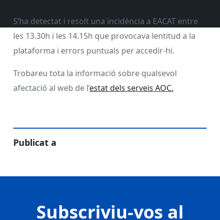
S’ha detectat i resolt una incidència a EACAT entre
les 13.30h i les 14.15h que provocava lentitud a la
plataforma i errors puntuals per accedir-hi.
Trobareu tota la informació sobre qualsevol
afectació al web de l’
estat dels serveis AOC.
Publicat a
Subscriviu-vos al