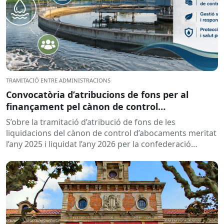
TRAMITACIÓ ENTRE ADMINISTRACIONS
Convocatòria d’atribucions de fons per al
finançament pel cànon de control
d’abocaments meritat l’any 2025 i liquidat l’any
S’obre la tramitació d’atribució de fons de les
2026
liquidacions del cànon de control d’abocaments meritat
l’any 2025 i liquidat l’any 2026 per la confederació
hidrogràfica corresponent,...