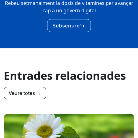
Rebeu setmanalment la dosis de vitamines per avançar
cap a un govern digital
Subscriure'm
Entrades relacionades
Veure totes →