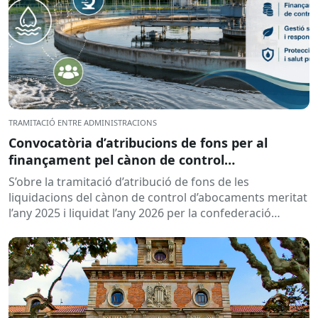
TRAMITACIÓ ENTRE ADMINISTRACIONS
Convocatòria d’atribucions de fons per al
finançament pel cànon de control
d’abocaments meritat l’any 2025 i liquidat l’any
S’obre la tramitació d’atribució de fons de les
2026
liquidacions del cànon de control d’abocaments meritat
l’any 2025 i liquidat l’any 2026 per la confederació
hidrogràfica corresponent,...