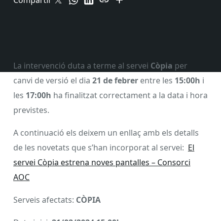
Compartir
La intervenció duta a terme al servei
Còpia
per
canvi de versió el dia
21 de febrer
entre les
15:00h
i
les
17:00h
ha finalitzat correctament a la data i hora
previstes.
A continuació els deixem un enllaç amb els detalls
de les novetats que s’han incorporat al servei:
El
servei Còpia estrena noves pantalles – Consorci
AOC
Serveis afectats:
CÒPIA