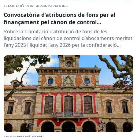
TRAMITACIÓ ENTRE ADMINISTRACIONS
Convocatòria d’atribucions de fons per al
finançament pel cànon de control
d’abocaments meritat l’any 2025 i liquidat l’any
S’obre la tramitació d’atribució de fons de les
2026
liquidacions del cànon de control d’abocaments meritat
l’any 2025 i liquidat l’any 2026 per la confederació
hidrogràfica corresponent,...