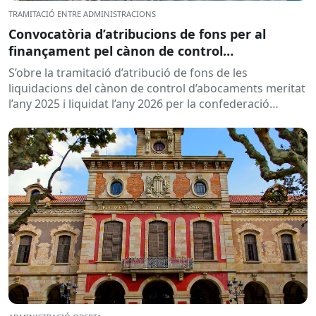
TRAMITACIÓ ENTRE ADMINISTRACIONS
Convocatòria d’atribucions de fons per al
finançament pel cànon de control
d’abocaments meritat l’any 2025 i liquidat l’any
S’obre la tramitació d’atribució de fons de les
2026
liquidacions del cànon de control d’abocaments meritat
l’any 2025 i liquidat l’any 2026 per la confederació
hidrogràfica corresponent,...