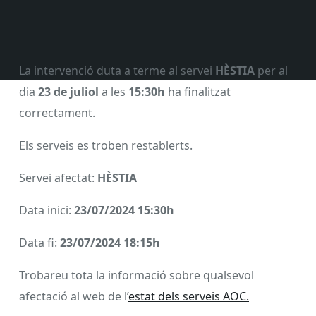
La intervenció duta a terme al servei
HÈSTIA
per al
dia
23 de juliol
a les
15:30h
ha finalitzat
correctament.
Els serveis es troben restablerts.
Servei afectat:
HÈSTIA
Data inici:
23/07/2024 15:30h
Data fi:
23/07/2024 18:15h
Trobareu tota la informació sobre qualsevol
afectació al web de l’
estat dels serveis AOC.