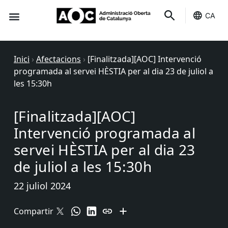
CA
Seu-e
Estat Serveis
Inici
›
Afectacions
›
[Finalitzada][AOC] Intervenció
programada al servei HÈSTIA per al dia 23 de juliol a
les 15:30h
[Finalitzada][AOC]
Intervenció programada al
servei HÈSTIA per al dia 23
de juliol a les 15:30h
22 juliol 2024
Compartir