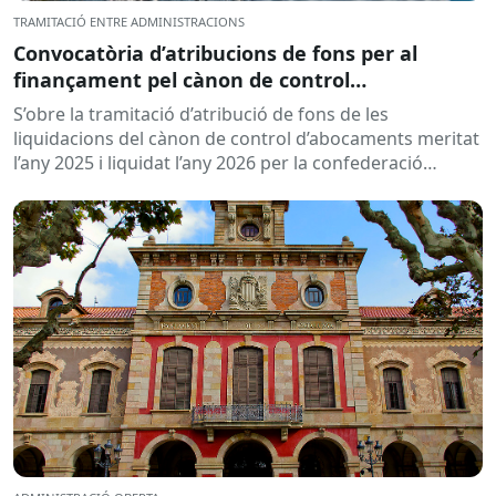
TRAMITACIÓ ENTRE ADMINISTRACIONS
Convocatòria d’atribucions de fons per al
finançament pel cànon de control
d’abocaments meritat l’any 2025 i liquidat l’any
S’obre la tramitació d’atribució de fons de les
2026
liquidacions del cànon de control d’abocaments meritat
l’any 2025 i liquidat l’any 2026 per la confederació
hidrogràfica corresponent,...