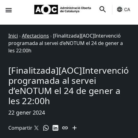
CA
Seu-e
Estat Serveis
Inici
›
Afectacions
›
[Finalitzada][AOC]Intervenció
programada al servei d’eNOTUM el 24 de gener a
les 22:00h
[Finalitzada][AOC]Intervenció
programada al servei
d’eNOTUM el 24 de gener a
les 22:00h
22 gener 2024
Compartir