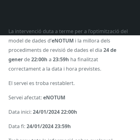
La intervenció duta a terme per a l’optimització del
model de dades d’
eNOTUM
i la millora dels
procediments de revisió de dades el dia
24 de
gener
de
22:00h
a
23:59h
ha finalitzat
correctament a la data i hora previstes.
El servei es troba restablert.
Servei afectat:
eNOTUM
Data inici:
24/01/2024 22:00h
Data fi:
24/01/2024 23:59h