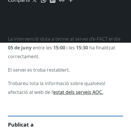
Compartir
La intervenció duta a terme al servei d’e-FACT el dia
05 de juny
entre les
15:00
i les
15:30
ha finalitzat
correctament.
El servei es troba restablert.
Trobareu tota la informació sobre qualsevol
afectació al web de l’
estat dels serveis AOC.
Publicat a