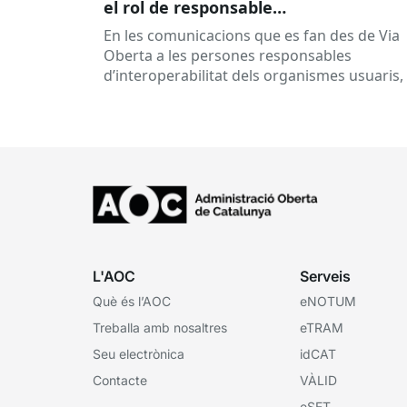
el rol de responsable
d’interoperabilitat, al dia
En les comunicacions que es fan des de Via
Oberta a les persones responsables
d’interoperabilitat dels organismes usuaris,
reben múltiples respostes automàtiques
indicant que la...
L'AOC
Serveis
Què és l’AOC
eNOTUM
Treballa amb nosaltres
eTRAM
Seu electrònica
idCAT
Contacte
VÀLID
eSET