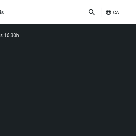
is
CA
es 16:30h