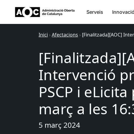
Serveis
Innovaci
Inici
›
Afectacions
›
[Finalitzada][AOC] Inte
[Finalitzada][
Intervenció 
PSCP i eLicita 
març a les 16
5 març 2024