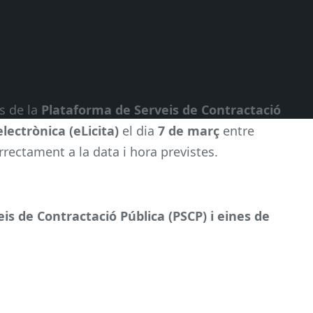
is de la
Plataforma de Serveis de Contractació
electrònica (eLicita)
el dia
7 de març
entre
rrectament a la data i hora previstes.
is de Contractació Pública (PSCP) i eines de