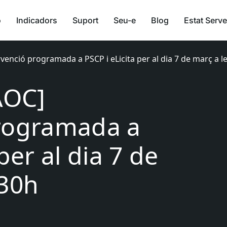
ó
Indicadors
Suport
Seu-e
Blog
Estat Serve
rvenció programada a PSCP i eLicita per al dia 7 de març a l
AOC]
programada a
per al dia 7 de
:30h