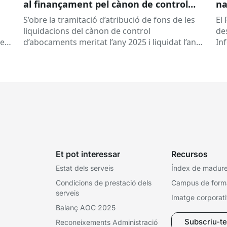
al finançament pel cànon de control
na
d’abocaments meritat l’any 2025 i
S’obre la tramitació d’atribució de fons de les
El 
liquidat l’any 2026
liquidacions del cànon de control
de
 es
d’abocaments meritat l’any 2025 i liquidat l’any
In
2026 per la confederació hidrogràfica
cat
corresponent,...
Et pot interessar
Recursos
Estat dels serveis
Índex de madures
Condicions de prestació dels
Campus de form
serveis
Imatge corporat
Balanç AOC 2025
Subscriu-te 
Reconeixements Administració