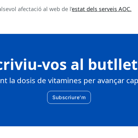
sevol afectació al web de l’
estat dels serveis AOC.
riviu-vos al butlle
 la dosis de vitamines per avançar cap 
Subscriure'm