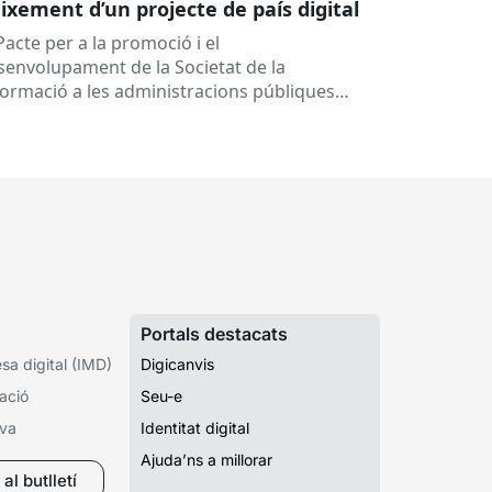
ixement d’un projecte de país digital
Pacte per a la promoció i el
senvolupament de la Societat de la
formació a les administracions públiques
alanes ha fet 25 anys. Signat el...
Portals destacats
a digital (IMD)
Digicanvis
ació
Seu-e
iva
Identitat digital
Ajuda’ns a millorar
al butlletí