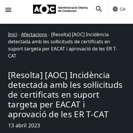
CA
Seu-e
Estat Serveis
Inici
›
Afectacions
›
[Resolta] [AOC] Incidència
detectada amb les sol·licituds de certificats en
suport targeta per EACAT i aprovació de les ER T-
CAT
[Resolta] [AOC] Incidència
detectada amb les sol·licituds
de certificats en suport
targeta per EACAT i
aprovació de les ER T-CAT
13 abril 2023