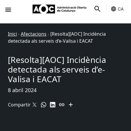
CA
Seu-e
Estat Serveis
Inici
›
Afectacions
›
[Resolta][AOC] Incidència
detectada als serveis d’e-Valisa i EACAT
[Resolta][AOC] Incidència
detectada als serveis d’e-
Valisa i EACAT
8 abril 2024
Compartir