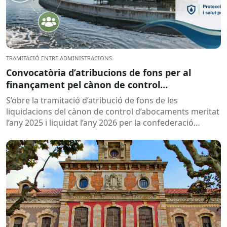
TRAMITACIÓ ENTRE ADMINISTRACIONS
Convocatòria d’atribucions de fons per al
finançament pel cànon de control
d’abocaments meritat l’any 2025 i liquidat l’any
S’obre la tramitació d’atribució de fons de les
2026
liquidacions del cànon de control d’abocaments meritat
l’any 2025 i liquidat l’any 2026 per la confederació
hidrogràfica corresponent,...