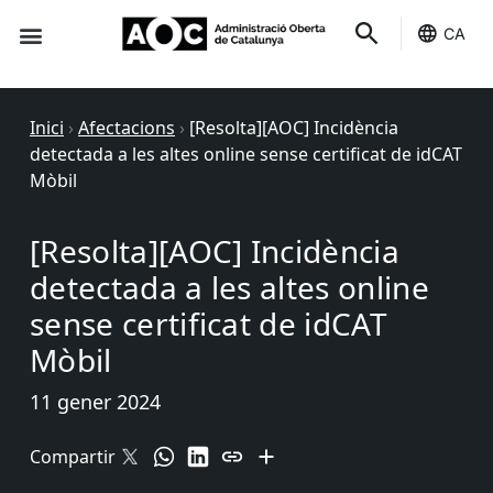
CA
Seu-e
Estat Serveis
Inici
›
Afectacions
›
[Resolta][AOC] Incidència
detectada a les altes online sense certificat de idCAT
Mòbil
[Resolta][AOC] Incidència
detectada a les altes online
sense certificat de idCAT
Mòbil
11 gener 2024
Compartir