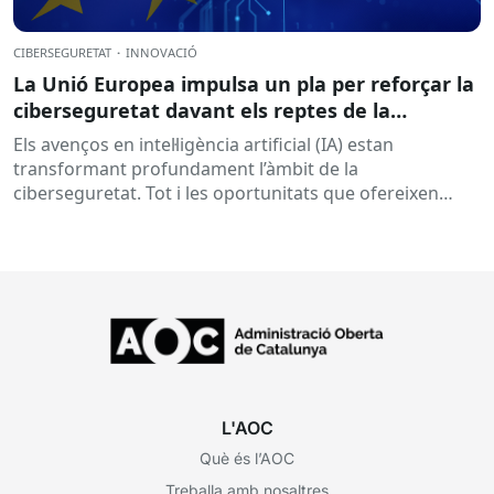
CIBERSEGURETAT
·
INNOVACIÓ
La Unió Europea impulsa un pla per reforçar la
ciberseguretat davant els reptes de la
intel·ligència artificial
Els avenços en intel·ligència artificial (IA) estan
transformant profundament l’àmbit de la
ciberseguretat. Tot i les oportunitats que ofereixen
aquestes tecnologies per prevenir amenaces i reforçar...
L'AOC
Què és l’AOC
Treballa amb nosaltres