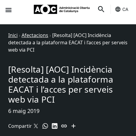
CA
Seu-e
Estat Serveis
Inici
›
Afectacions
›
[Resolta] [AOC] Incidència
detectada a la plataforma EACAT i l’acces per serveis
web via PCI
[Resolta] [AOC] Incidència
detectada a la plataforma
EACAT i l’acces per serveis
web via PCI
6 maig 2019
Compartir