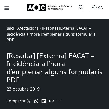
CA
Seu-e
Estat Serveis
Inici
›
Afectacions
›
[Resolta] [Externa] EACAT –
Incidència a l’hora d’emplenar alguns formularis
PDF
[Resolta] [Externa] EACAT –
Incidència a l’hora
d’emplenar alguns formularis
PDF
23 octubre 2019
Compartir