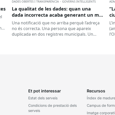
DADES OBERTES I TRANSPARÈNCIA
·
GOVERNS INTEL·LIGENTS
ADM
ces
La qualitat de les dades: quan una
“L
dada incorrecta acaba generant un mal
ci
el
servei
la
Una notificació que no arriba perquè l’adreça
L’
nt
no és correcta. Una persona que apareix
(a
duplicada en dos registres municipals. Un
l’
expedient que costa de localitzar perquè...
(ON
la..
Et pot interessar
Recursos
Estat dels serveis
Índex de madures
Condicions de prestació dels
Campus de form
serveis
Imatge corporat