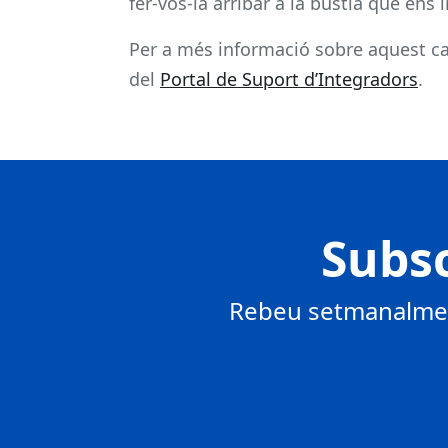
fer-vos-la arribar a la bústia que ens 
Per a més informació sobre aquest ca
del
Portal de Suport d’Integradors
.
Subsc
Rebeu setmanalment