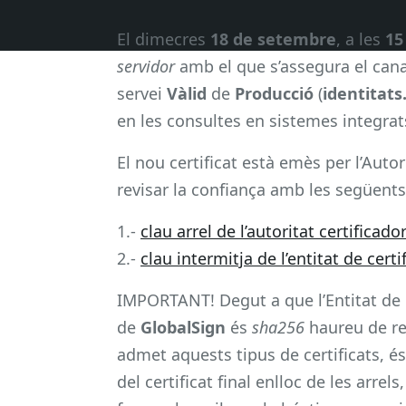
El dimecres
18 de setembre
, a les
15
servidor
amb el que s’assegura el can
servei
Vàlid
de
Producció
(
identitats
en les consultes en sistemes integrat
El nou certificat està emès per l’Autor
revisar la confiança amb les següents 
1.-
clau arrel de l’autoritat certificado
2.-
clau intermitja de l’entitat de certi
IMPORTANT! Degut a que l’Entitat de C
de
GlobalSign
és
sha256
haureu de rev
admet aquests tipus de certificats, é
del certificat final enlloc de les arre