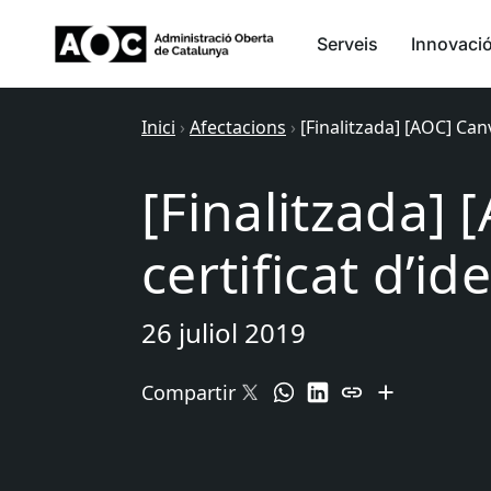
Serveis
Innovaci
Inici
›
Afectacions
›
[Finalitzada] [AOC] Canv
[Finalitzada] 
certificat d’id
26 juliol 2019
Compartir