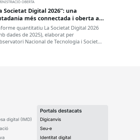
INISTRACIÓ OBERTA
a Societat Digital 2026”: una
utadania més connectada i oberta a
 intel·ligència artificial
informe quantitatiu La Societat Digital 2026
mb dades de 2025), elaborat per
Observatori Nacional de Tecnologia i Societat
TSI), ofereix una radiografia de l’estat de
.
Portals destacats
a digital (IMD)
Digicanvis
ació
Seu-e
iva
Identitat digital