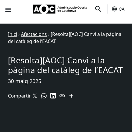
CA
Seu-e
Estat Serveis
Inici
›
Afectacions
›
[Resolta][AOC] Canvi a la pàgina
del catàleg de l’EACAT
[Resolta][AOC] Canvi a la
pàgina del catàleg de l’EACAT
30 maig 2025
Compartir