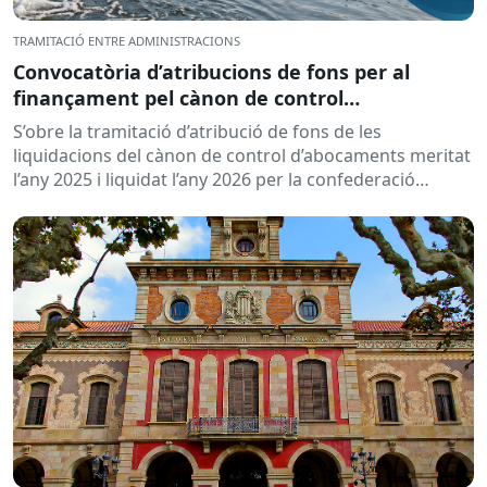
TRAMITACIÓ ENTRE ADMINISTRACIONS
Convocatòria d’atribucions de fons per al
finançament pel cànon de control
d’abocaments meritat l’any 2025 i liquidat l’any
S’obre la tramitació d’atribució de fons de les
2026
liquidacions del cànon de control d’abocaments meritat
l’any 2025 i liquidat l’any 2026 per la confederació
hidrogràfica corresponent,...