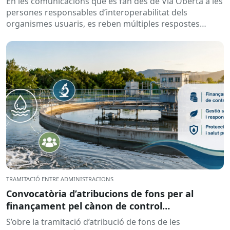
En les comunicacions que es fan des de Via Oberta a les
persones responsables d’interoperabilitat dels
organismes usuaris, es reben múltiples respostes
automàtiques indicant que la...
TRAMITACIÓ ENTRE ADMINISTRACIONS
Convocatòria d’atribucions de fons per al
finançament pel cànon de control
d’abocaments meritat l’any 2025 i liquidat l’any
S’obre la tramitació d’atribució de fons de les