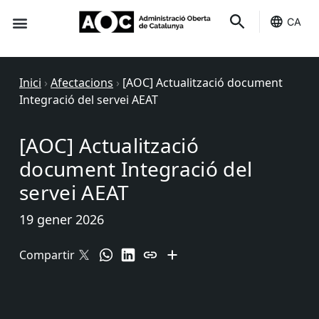
CA
Seu-e
Estat Serveis
Inici
›
Afectacions
›
[AOC] Actualització document
Integració del servei AEAT
[AOC] Actualització
document Integració del
servei AEAT
19 gener 2026
Compartir