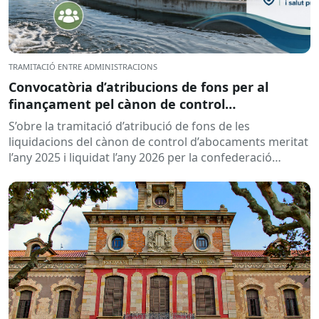
TRAMITACIÓ ENTRE ADMINISTRACIONS
Convocatòria d’atribucions de fons per al
finançament pel cànon de control
d’abocaments meritat l’any 2025 i liquidat l’any
S’obre la tramitació d’atribució de fons de les
2026
liquidacions del cànon de control d’abocaments meritat
l’any 2025 i liquidat l’any 2026 per la confederació
hidrogràfica corresponent,...