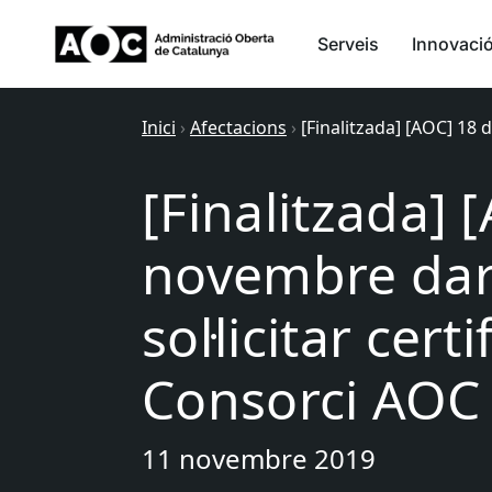
Serveis
Innovaci
Inici
›
Afectacions
›
[Finalitzada] [AOC] 18 
[Finalitzada] 
novembre darr
sol·licitar cert
Consorci AOC
11 novembre 2019