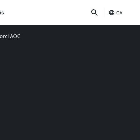
is
CA
sorci AOC