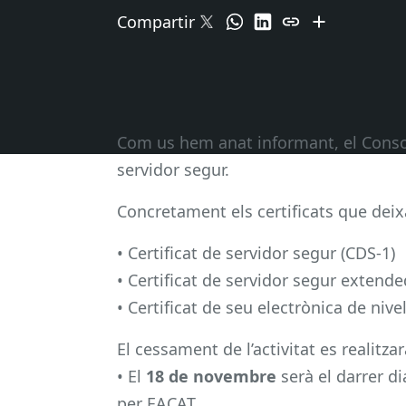
Compartir
Com us hem anat informant, el Consorc
servidor segur.
Concretament els certificats que deix
• Certificat de servidor segur (CDS-1)
• Certificat de servidor segur extende
• Certificat de seu electrònica de niv
El cessament de l’activitat es realitz
• El
18 de novembre
serà el darrer di
per EACAT