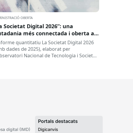
INISTRACIÓ OBERTA
a Societat Digital 2026”: una
utadania més connectada i oberta a
 intel·ligència artificial
informe quantitatiu La Societat Digital 2026
mb dades de 2025), elaborat per
Observatori Nacional de Tecnologia i Societat
TSI), ofereix una radiografia de l’estat de
.
Portals destacats
a digital (IMD)
Digicanvis