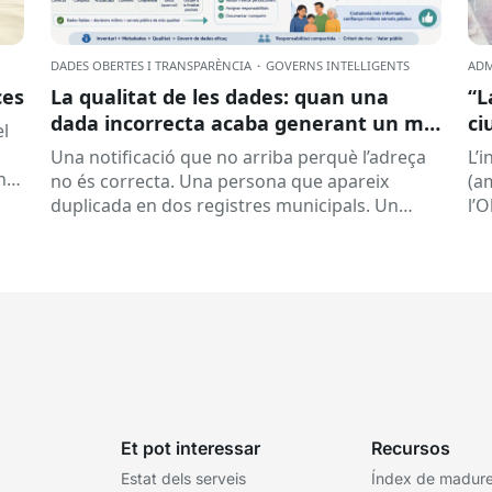
DADES OBERTES I TRANSPARÈNCIA
·
GOVERNS INTEL·LIGENTS
ADM
ces
La qualitat de les dades: quan una
“L
dada incorrecta acaba generant un mal
ci
el
servei
la
Una notificació que no arriba perquè l’adreça
L’
nt
no és correcta. Una persona que apareix
(a
duplicada en dos registres municipals. Un
l’
expedient que costa de localitzar perquè...
(ON
la..
Et pot interessar
Recursos
Estat dels serveis
Índex de madures