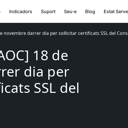
ó
Indicadors
Suport
Seu-e
Blog
Estat Serve
de novembre darrer dia per sol·licitar certificats SSL del Con
[AOC] 18 de
er dia per
ificats SSL del