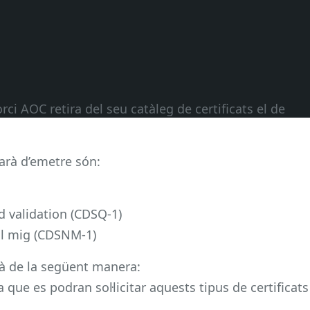
i AOC retira del seu catàleg de certificats el de
arà d’emetre són:
d validation (CDSQ-1)
ell mig (CDSNM-1)
arà de la següent manera:
a que es podran sol·licitar aquests tipus de certificats