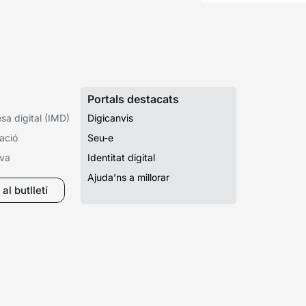
Portals destacats
a digital (IMD)
Digicanvis
ació
Seu-e
iva
Identitat digital
Ajuda’ns a millorar
al butlletí