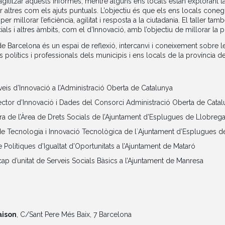
gilitzar aquests informes, mentre alguns ens locals estan explorant 
 altres com els ajuts puntuals. L’objectiu és que els ens locals cone
r millorar l’eficiència, agilitat i resposta a la ciutadania. El taller t
ials i altres àmbits, com el d’Innovació, amb l’objectiu de millorar la p
de Barcelona és un espai de reflexió, intercanvi i coneixement sobre l
olítics i professionals dels municipis i ens locals de la província d
veis d’Innovació a l’Administració Oberta de Catalunya
ector d’Innovació i Dades del Consorci Administració Oberta de Cata
ora de l’Àrea de Drets Socials de l’Ajuntament d’Esplugues de Llobrega
 de Tecnologia i Innovació Tecnològica de l`Ajuntament d’Esplugues d
e Polítiques d’Igualtat d’Oportunitats a l’Ajuntament de Mataró
 cap d’unitat de Serveis Socials Bàsics a l’Ajuntament de Manresa
aison
, C/Sant Pere Més Baix, 7 Barcelona