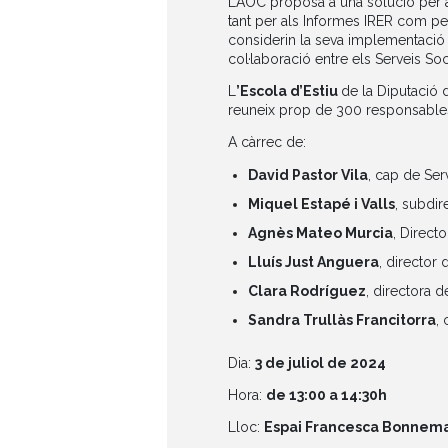
L’AOC proposa a una solució per a
tant per als Informes IRER com per
considerin la seva implementació pe
col·laboració entre els Serveis Soc
L
’Escola d’Estiu
de la Diputació 
reuneix prop de 300 responsables p
A càrrec de:
David Pastor Vila
, cap de Ser
Miquel Estapé i Valls
, subdir
Agnès Mateo Murcia
, Direct
Lluís Just Anguera
, director
Clara Rodríguez
, directora d
Sandra Trullàs Francitorra
,
Dia:
3 de juliol de 2024
Hora:
de 13:00 a 14:30h
Lloc:
Espai Francesca Bonnem