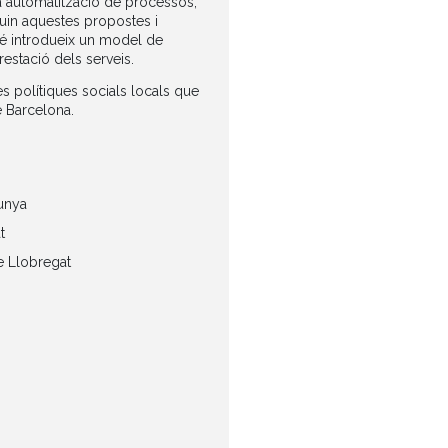
la automatització de processos,
guin aquestes propostes i
ambé introdueix un model de
restació dels serveis.
es polítiques socials locals que
e Barcelona.
lunya
t
e Llobregat