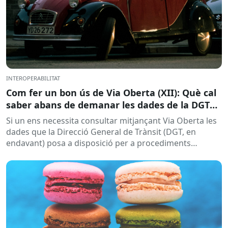
INTEROPERABILITAT
Com fer un bon ús de Via Oberta (XII): Què cal
saber abans de demanar les dades de la DGT
per a procediments sancionadors
Si un ens necessita consultar mitjançant Via Oberta les
dades que la Direcció General de Trànsit (DGT, en
endavant) posa a disposició per a procediments
sancionadors,...